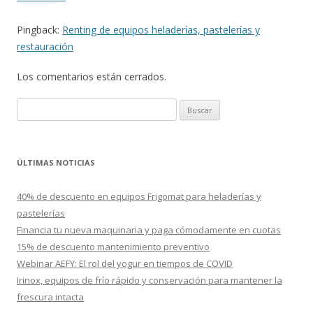
Pingback:
Renting de equipos heladerías, pastelerías y
restauración
Los comentarios están cerrados.
B
u
s
c
ÚLTIMAS NOTICIAS
a
r
40% de descuento en equipos Frigomat para heladerías y
:
pastelerías
Financia tu nueva maquinaria y paga cómodamente en cuotas
15% de descuento mantenimiento preventivo
Webinar AEFY: El rol del yogur en tiempos de COVID
Irinox, equipos de frío rápido y conservación para mantener la
frescura intacta