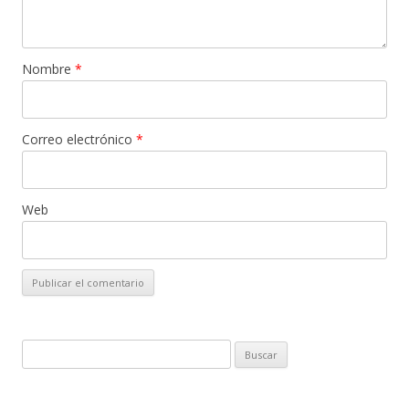
Nombre
*
Correo electrónico
*
Web
B
u
s