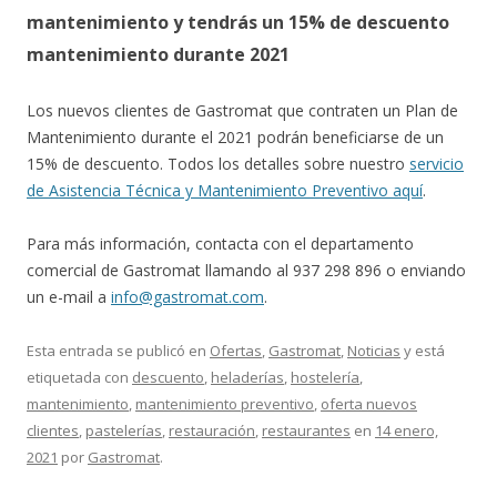
mantenimiento y tendrás un 15% de descuento
mantenimiento durante 2021
Los nuevos clientes de Gastromat que contraten un Plan de
Mantenimiento durante el 2021 podrán beneficiarse de un
15% de descuento. Todos los detalles sobre nuestro
servicio
de Asistencia Técnica y Mantenimiento Preventivo aquí
.
Para más información, contacta con el departamento
comercial de Gastromat llamando al 937 298 896 o enviando
un e-mail a
info@gastromat.com
.
Esta entrada se publicó en
Ofertas
,
Gastromat
,
Noticias
y está
etiquetada con
descuento
,
heladerías
,
hostelería
,
mantenimiento
,
mantenimiento preventivo
,
oferta nuevos
clientes
,
pastelerías
,
restauración
,
restaurantes
en
14 enero,
2021
por
Gastromat
.