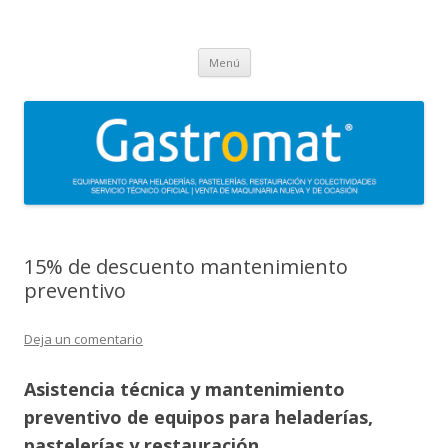
Gastromat
Asesoramiento, formación, distribución, venta y servicio técnico oficial
Saltar
de maquinaria para heladerías, pastelerías, restauración y
Menú
al
contenido
colectividades. Carpigiani, Frigomat, Gelmatic, FBM, Ifi, Krampouz.
15% de descuento mantenimiento
preventivo
Deja un comentario
Asistencia técnica y mantenimiento
preventivo de equipos para heladerías,
pastelerías y restauración