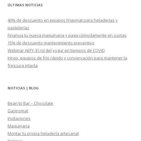
c
ÚLTIMAS NOTICIAS
a
r
40% de descuento en equipos Frigomat para heladerías y
:
pastelerías
Financia tu nueva maquinaria y paga cómodamente en cuotas
15% de descuento mantenimiento preventivo
Webinar AEFY: El rol del yogur en tiempos de COVID
Irinox, equipos de frío rápido y conservación para mantener la
frescura intacta
NOTICIAS | BLOG
Bean to Bar – Chocolate
Gastromat
Invitaciones
Maquinaria
Montar tu propia heladería artesanal