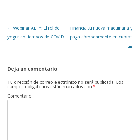
Navegación
←
Webinar AEFY: El rol del
Financia tu nueva maquinaria y
de
yogur en tiempos de COVID
paga cómodamente en cuotas
entradas
→
Deja un comentario
Tu dirección de correo electrónico no será publicada.
Los
campos obligatorios están marcados con
*
Comentario