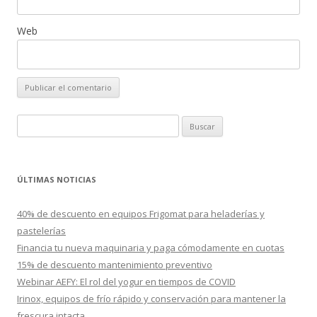
Web
B
u
s
c
ÚLTIMAS NOTICIAS
a
r
40% de descuento en equipos Frigomat para heladerías y
:
pastelerías
Financia tu nueva maquinaria y paga cómodamente en cuotas
15% de descuento mantenimiento preventivo
Webinar AEFY: El rol del yogur en tiempos de COVID
Irinox, equipos de frío rápido y conservación para mantener la
frescura intacta