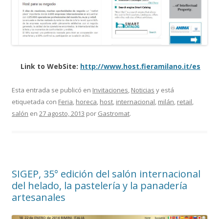
Link to WebSite:
http://www.host.fieramilano.it/es
Esta entrada se publicó en
Invitaciones
,
Noticias
y está
etiquetada con
Feria
,
horeca
,
host
,
internacional
,
milán
,
retail
,
salón
en
27 agosto, 2013
por
Gastromat
.
SIGEP, 35° edición del salón internacional
del helado, la pastelería y la panadería
artesanales