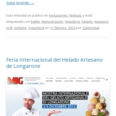
Sigue leyendo
→
Esta entrada se publicó en
Invitaciones
,
Noticias
y está
etiquetada con
babbi
,
demostración
,
heladería
,
helado
,
maquina
,
soft
,
sorbete
,
yogurtería
en
11 febrero, 2013
por
Gastromat
.
Feria Internacional del Helado Artesano
de Longarone