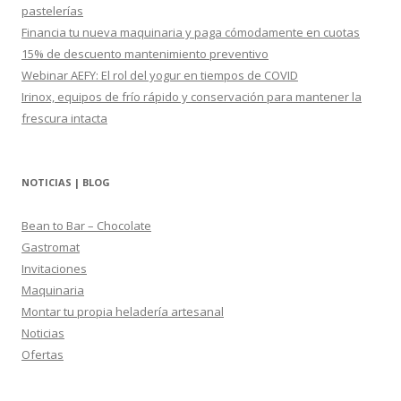
:
pastelerías
Financia tu nueva maquinaria y paga cómodamente en cuotas
15% de descuento mantenimiento preventivo
Webinar AEFY: El rol del yogur en tiempos de COVID
Irinox, equipos de frío rápido y conservación para mantener la
frescura intacta
NOTICIAS | BLOG
Bean to Bar – Chocolate
Gastromat
Invitaciones
Maquinaria
Montar tu propia heladería artesanal
Noticias
Ofertas