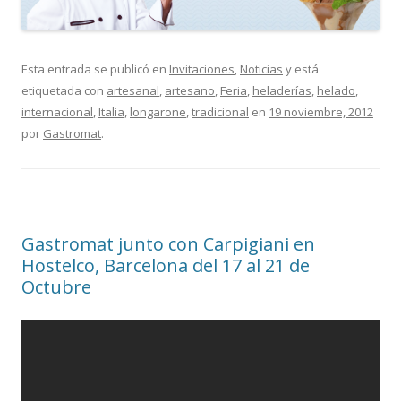
Esta entrada se publicó en
Invitaciones
,
Noticias
y está
etiquetada con
artesanal
,
artesano
,
Feria
,
heladerías
,
helado
,
internacional
,
Italia
,
longarone
,
tradicional
en
19 noviembre, 2012
por
Gastromat
.
Gastromat junto con Carpigiani en
Hostelco, Barcelona del 17 al 21 de
Octubre