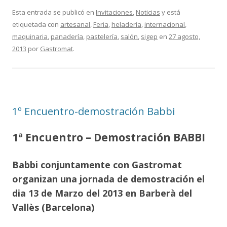
Esta entrada se publicó en
Invitaciones
,
Noticias
y está
etiquetada con
artesanal
,
Feria
,
heladería
,
internacional
,
maquinaria
,
panadería
,
pastelería
,
salón
,
sigep
en
27 agosto,
2013
por
Gastromat
.
1º Encuentro-demostración Babbi
1ª Encuentro – Demostración BABBI
Babbi conjuntamente con Gastromat
organizan una jornada de demostración el
dia 13 de Marzo del 2013 en Barberà del
Vallès (Barcelona)