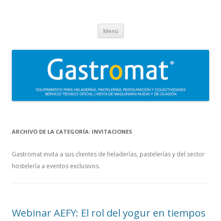
Gastromat
Asesoramiento, formación, distribución, venta y servicio técnico oficial
Saltar
de maquinaria para heladerías, pastelerías, restauración y
Menú
al
contenido
colectividades. Carpigiani, Frigomat, Gelmatic, FBM, Ifi, Krampouz.
ARCHIVO DE LA CATEGORÍA:
INVITACIONES
Gastromat invita a sus clientes de heladerías, pastelerías y del sector
hostelería a eventos exclusivos.
Webinar AEFY: El rol del yogur en tiempos