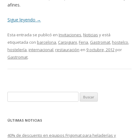
afines.
Sigue leyendo
→
Esta entrada se publicó en
Invitaciones
,
Noticias
y está
etiquetada con
barcelona
,
Carpigiani
,
Feria
,
Gastromat
,
hostelco
,
hostelería
,
internacional
,
restauración
en
9 octubre, 2012
por
Gastromat
.
B
u
s
c
ÚLTIMAS NOTICIAS
a
r
40% de descuento en equipos Frigomat para heladerías y