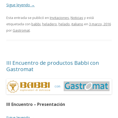
Sigue leyendo
→
Esta entrada se publicó en
Invitaciones
,
Noticias
y está
etiquetada con
babbi
,
heladero
,
helado
,
italiano
en
3 marzo, 2016
por
Gastromat
.
III Encuentro de productos Babbi con
Gastromat
III Encuentro – Presentación
Sigue leyendo
→