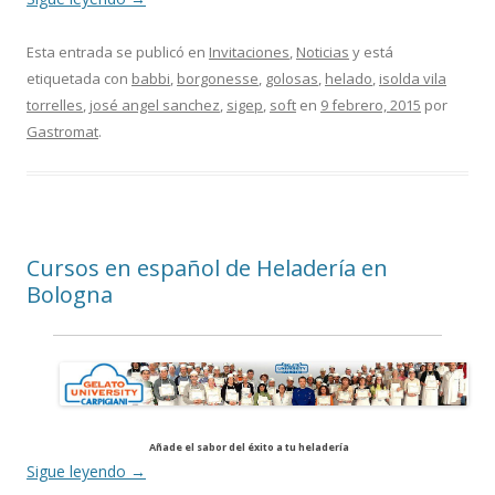
Esta entrada se publicó en
Invitaciones
,
Noticias
y está
etiquetada con
babbi
,
borgonesse
,
golosas
,
helado
,
isolda vila
torrelles
,
josé angel sanchez
,
sigep
,
soft
en
9 febrero, 2015
por
Gastromat
.
Cursos en español de Heladería en
Bologna
Añade el sabor del éxito a tu heladería
Sigue leyendo
→