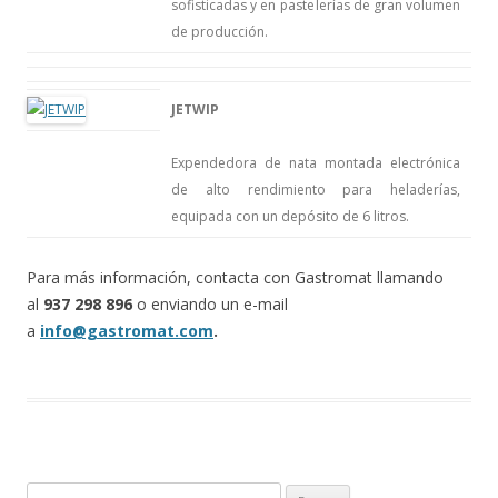
sofisticadas y en pastelerías de gran volumen
de producción.
JETWIP
Expendedora de nata montada electrónica
de alto rendimiento para heladerías,
equipada con un depósito de 6 litros.
Para más información, contacta con Gastromat llamando
al
937 298 896
o enviando un e-mail
a
info@gastromat.com
.
B