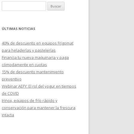
B
u
s
c
ÚLTIMAS NOTICIAS
a
r
40% de descuento en equipos Frigomat
:
para heladerías y pastelerías
Financia tu nueva maquinaria y paga
cómodamente en cuotas
15% de descuento mantenimiento
preventivo
Webinar AEFY: El rol del yogur en tiempos
de COVID
Irinox, equipos de frío rápido y
conservación para mantener la frescura
intacta