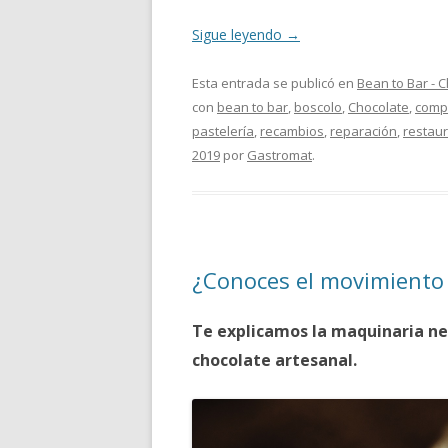
Sigue leyendo
→
Esta entrada se publicó en
Bean to Bar - 
con
bean to bar
,
boscolo
,
Chocolate
,
comp
pastelería
,
recambios
,
reparación
,
restau
2019
por
Gastromat
.
¿Conoces el movimiento
Te explicamos la maquinaria ne
chocolate artesanal.