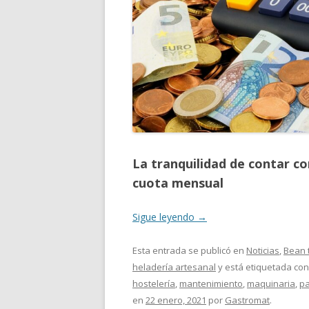
La tranquilidad de contar c
cuota mensual
Sigue leyendo
→
Esta entrada se publicó en
Noticias
,
Bean 
heladería artesanal
y está etiquetada co
hostelería
,
mantenimiento
,
maquinaria
,
p
en
22 enero, 2021
por
Gastromat
.