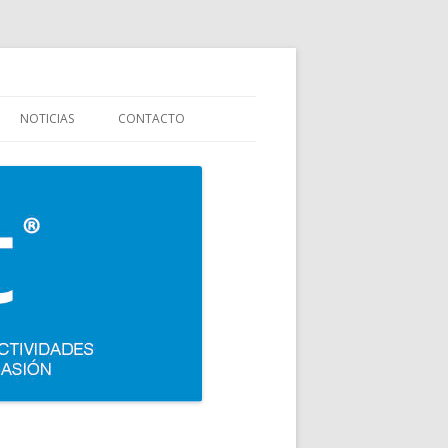
stauración y colectividades. Carpigiani, Frigomat, Gelmatic, FBM, Ifi,
NOTICIAS
CONTACTO