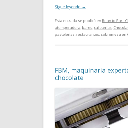
Sigue leyendo
→
Esta entrada se publicó en
Bean to Bar - 
atemperadora
,
bares
,
cafeterías
,
Chocola
pastelerías
,
restaurantes
,
sobremesa
en
FBM, maquinaria experta
chocolate