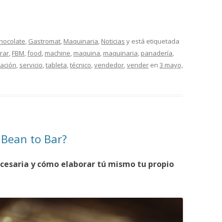
Chocolate
,
Gastromat
,
Maquinaria
,
Noticias
y está etiquetada
rar
,
FBM
,
food
,
machine
,
maquina
,
maquinaria
,
panadería
,
ración
,
servicio
,
tableta
,
técnico
,
vendedor
,
vender
en
3 mayo,
 Bean to Bar?
cesaria y cómo elaborar tú mismo tu propio