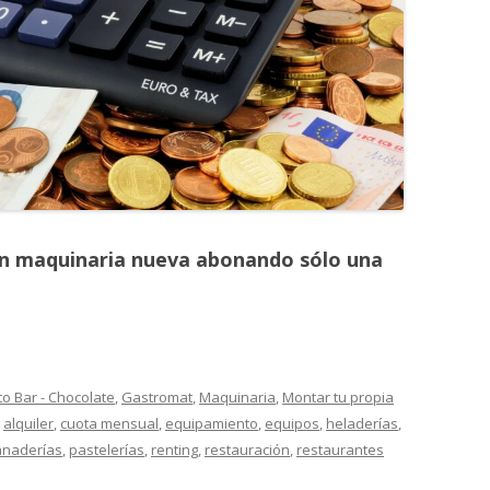
MONTADORAS DE NATA
PALOMITERAS / POP-CORN
PASTEURIZADORAS
PASTO-MANTECADORAS
VITRINAS DE HELADOS
on maquinaria nueva abonando sólo una
to Bar - Chocolate
,
Gastromat
,
Maquinaria
,
Montar tu propia
n
alquiler
,
cuota mensual
,
equipamiento
,
equipos
,
heladerías
,
anaderías
,
pastelerías
,
renting
,
restauración
,
restaurantes