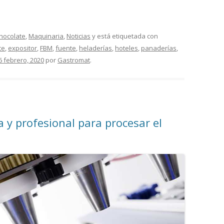
Chocolate
,
Maquinaria
,
Noticias
y está etiquetada con
te
,
expositor
,
FBM
,
fuente
,
heladerías
,
hoteles
,
panaderías
,
6 febrero, 2020
por
Gastromat
.
 y profesional para procesar el