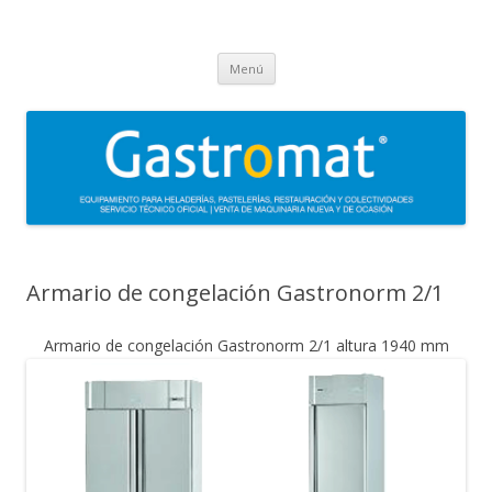
Gastromat
Asesoramiento, formación, distribución, venta y servicio técnico oficial
Saltar
de maquinaria para heladerías, pastelerías, restauración y
Menú
al
contenido
colectividades. Carpigiani, Frigomat, Gelmatic, FBM, Ifi, Krampouz.
Armario de congelación Gastronorm 2/1
Armario de congelación Gastronorm 2/1 altura 1940 mm