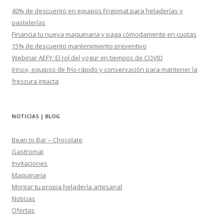
r
40% de descuento en equipos Frigomat para heladerías y
:
pastelerías
Financia tu nueva maquinaria y paga cómodamente en cuotas
15% de descuento mantenimiento preventivo
Webinar AEFY: El rol del yogur en tiempos de COVID
Irinox, equipos de frío rápido y conservación para mantener la
frescura intacta
NOTICIAS | BLOG
Bean to Bar – Chocolate
Gastromat
Invitaciones
Maquinaria
Montar tu propia heladería artesanal
Noticias
Ofertas