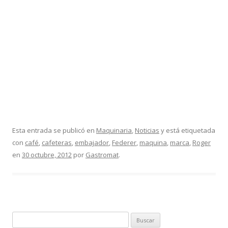
Esta entrada se publicó en
Maquinaria
,
Noticias
y está etiquetada
con
café
,
cafeteras
,
embajador
,
Federer
,
maquina
,
marca
,
Roger
en
30 octubre, 2012
por
Gastromat
.
B