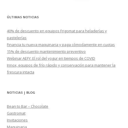
u
s
c
ÚLTIMAS NOTICIAS
a
r
40% de descuento en equipos Frigomat para heladerías y
:
pastelerías
Financia tu nueva maquinaria y paga cómodamente en cuotas
15% de descuento mantenimiento preventivo
Webinar AEFY: El rol del yogur en tiempos de COVID
Irinox, equipos de frío rápido y conservación para mantener la
frescura intacta
NOTICIAS | BLOG
Bean to Bar – Chocolate
Gastromat
Invitaciones
Maquinaria