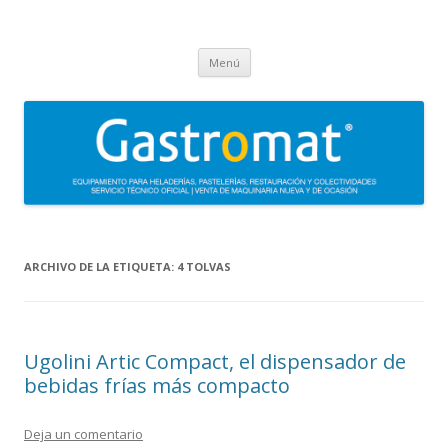
Gastromat
Asesoramiento, formación, distribución, venta y servicio técnico oficial
Saltar
de maquinaria para heladerías, pastelerías, restauración y
Menú
al
contenido
colectividades. Carpigiani, Frigomat, Gelmatic, FBM, Ifi, Krampouz.
ARCHIVO DE LA ETIQUETA:
4 TOLVAS
Ugolini Artic Compact, el dispensador de
bebidas frías más compacto
Deja un comentario