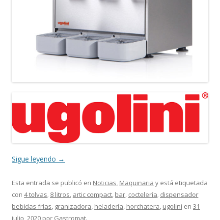
Sigue leyendo
→
Esta entrada se publicó en
Noticias
,
Maquinaria
y está etiquetada
con
4 tolvas
,
8 litros
,
artic compact
,
bar
,
coctelería
,
dispensador
bebidas frías
,
granizadora
,
heladería
,
horchatera
,
ugolini
en
31
julio, 2020
por
Gastromat
.