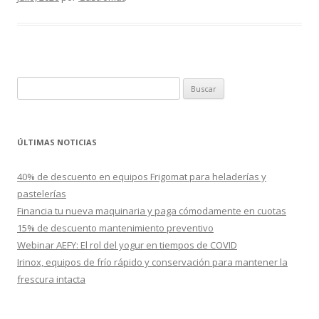
B
u
s
c
ÚLTIMAS NOTICIAS
a
r
40% de descuento en equipos Frigomat para heladerías y
:
pastelerías
Financia tu nueva maquinaria y paga cómodamente en cuotas
15% de descuento mantenimiento preventivo
Webinar AEFY: El rol del yogur en tiempos de COVID
Irinox, equipos de frío rápido y conservación para mantener la
frescura intacta