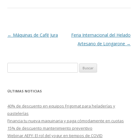
Navegación
←
Máquinas de Café Jura
Feria Internacional del Helado
de
Artesano de Longarone
→
entradas
B
u
s
c
ÚLTIMAS NOTICIAS
a
r
40% de descuento en equipos Frigomat para heladerías y
:
pastelerías
Financia tu nueva maquinaria y paga cómodamente en cuotas
15% de descuento mantenimiento preventivo
Webinar AEFY: El rol del yogur en tiempos de COVID