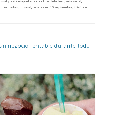
omat
y está etiquetada con
Arte Heladero
,
artesanal
,
lucía freitas
,
original
,
recetas
en
10 septiembre, 2020
por
 un negocio rentable durante todo