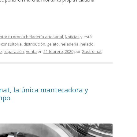
tar tu propia heladería artesanal
,
Noticias
y está
,
consultoría
,
distribución
,
gelato
,
heladería
,
helado
,
e
,
reparación
,
venta
en
21 febrero, 2020
por
Gastromat
.
mat, la única mantecadora y
mpo