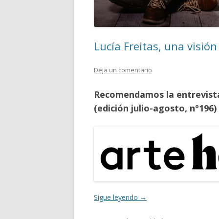
Lucía Freitas, una visió
Deja un comentario
Recomendamos la entrevista 
(edición julio-agosto, nº196)
Sigue leyendo
→