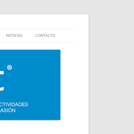
stauración y colectividades. Carpigiani, Frigomat, Gelmatic, FBM, Ifi,
NOTICIAS
CONTACTO