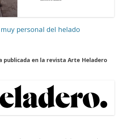
MONTADORAS DE NATA
PALOMITERAS / POP-CORN
n muy personal del helado
PASTEURIZADORAS
PASTO-MANTECADORAS
VITRINAS DE HELADOS
publicada en la revista Arte Heladero