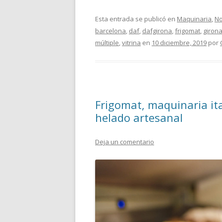
Esta entrada se publicó en
Maquinaria
,
No
barcelona
,
daf
,
dafgirona
,
frigomat
,
giron
múltiple
,
vitrina
en
10 diciembre, 2019
por
Frigomat, maquinaria ita
helado artesanal
Deja un comentario