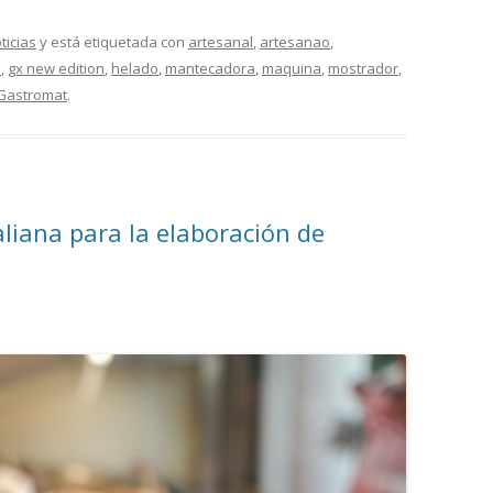
ticias
y está etiquetada con
artesanal
,
artesanao
,
a
,
gx new edition
,
helado
,
mantecadora
,
maquina
,
mostrador
,
Gastromat
.
liana para la elaboración de