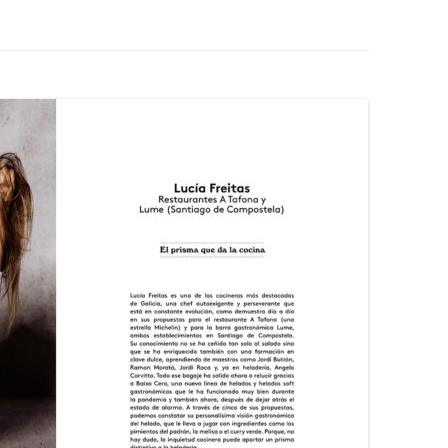
CHOCOLATERAS
CUECE-CREMAS
CREPERAS
DISPENSADOR DE ESPAGUETTIS
ECONOMIZADORES DE AGUA
GOFRERAS
GRANIZADORAS
HELADO SOFT Y YOGURTERAS
HORCHATERAS Y ENFRIADORES
DE BEBIDAS
MANTECADORAS