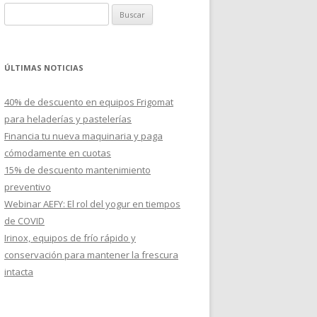
B
u
s
c
ÚLTIMAS NOTICIAS
a
r
40% de descuento en equipos Frigomat
:
para heladerías y pastelerías
Financia tu nueva maquinaria y paga
cómodamente en cuotas
15% de descuento mantenimiento
preventivo
Webinar AEFY: El rol del yogur en tiempos
de COVID
Irinox, equipos de frío rápido y
conservación para mantener la frescura
intacta