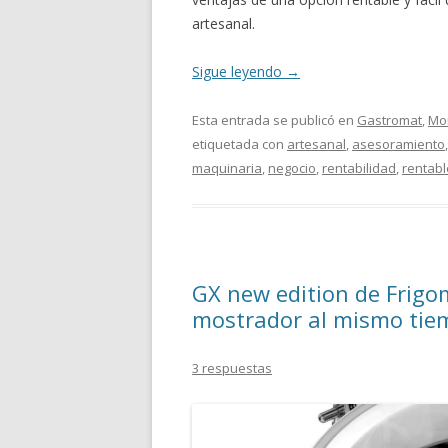
artesanal.
Sigue leyendo
→
Esta entrada se publicó en
Gastromat
,
Mon
etiquetada con
artesanal
,
asesoramiento
maquinaria
,
negocio
,
rentabilidad
,
rentabl
GX new edition de Frigo
mostrador al mismo tie
3 respuestas