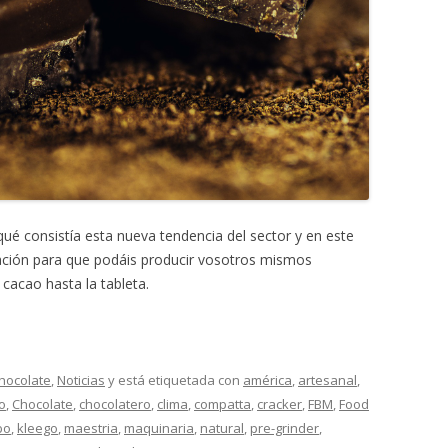
MONTADORAS DE NATA
PALOMITERAS / POP-CORN
PASTEURIZADORAS
PASTO-MANTECADORAS
VITRINAS DE HELADOS
é consistía esta nueva tendencia del sector y en este
ción para que podáis producir vosotros mismos
 cacao hasta la tableta.
Chocolate
,
Noticias
y está etiquetada con
américa
,
artesanal
,
o
,
Chocolate
,
chocolatero
,
clima
,
compatta
,
cracker
,
FBM
,
Food
bo
,
kleego
,
maestria
,
maquinaria
,
natural
,
pre-grinder
,