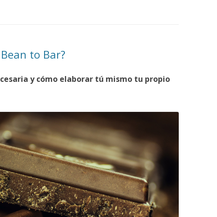
CHOCOLATERAS
CUECE-CREMAS
 Bean to Bar?
CREPERAS
DISPENSADOR DE ESPAGUETTIS
cesaria y cómo elaborar tú mismo tu propio
ECONOMIZADORES DE AGUA
GOFRERAS
GRANIZADORAS
HELADO SOFT Y YOGURTERAS
HORCHATERAS Y ENFRIADORES
DE BEBIDAS
MANTECADORAS