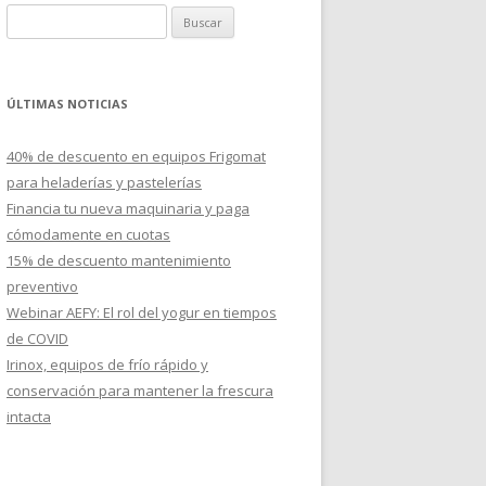
B
u
s
c
ÚLTIMAS NOTICIAS
a
r
40% de descuento en equipos Frigomat
:
para heladerías y pastelerías
Financia tu nueva maquinaria y paga
cómodamente en cuotas
15% de descuento mantenimiento
preventivo
Webinar AEFY: El rol del yogur en tiempos
de COVID
Irinox, equipos de frío rápido y
conservación para mantener la frescura
intacta