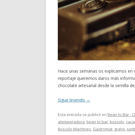
Hace unas semanas os explicamos en qu
reportaje queremos daros más informa
chocolate artesanal desde la semilla de
Sigue leyendo
→
Esta entrada se publicó en
Bean to Bar - 
atemperadora
,
bean to bar
,
boscolo
,
caca
Boscolo Machines
,
Gastromat
,
grano
,
jum