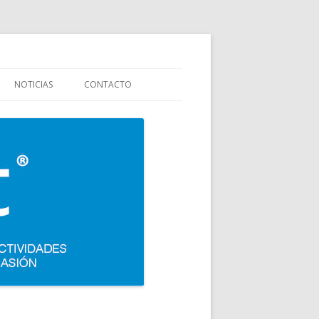
stauración y colectividades. Carpigiani, Frigomat, Gelmatic, FBM, Ifi,
NOTICIAS
CONTACTO