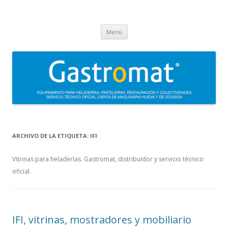
Gastromat
Asesoramiento, formación, distribución, venta y servicio técnico oficial
Saltar
de maquinaria para heladerías, pastelerías, restauración y
Menú
al
contenido
colectividades. Carpigiani, Frigomat, Gelmatic, FBM, Ifi, Krampouz.
ARCHIVO DE LA ETIQUETA:
IFI
Vitrinas para heladerías. Gastromat, distribuidor y servicio técnico
oficial.
IFI, vitrinas, mostradores y mobiliario