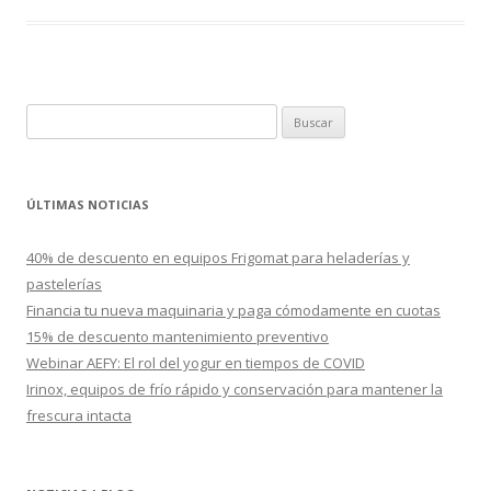
B
u
s
c
ÚLTIMAS NOTICIAS
a
r
40% de descuento en equipos Frigomat para heladerías y
:
pastelerías
Financia tu nueva maquinaria y paga cómodamente en cuotas
15% de descuento mantenimiento preventivo
Webinar AEFY: El rol del yogur en tiempos de COVID
Irinox, equipos de frío rápido y conservación para mantener la
frescura intacta