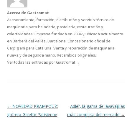
Acerca de Gastromat
Asesoramiento, formación, distribución y servicio técnico de
maquinaria para heladería, pastelería, restauración y
colectividades. Empresa fundada en 2004 y ubicada actualmente
en Barberà del Vallès, Barcelona. Concesionario oficial de
Carpigiani para Cataluña. Venta y reparación de maquinaria
nueva y de segunda mano. Recambios originales.
Ver todas las entradas por Gastromat
→
Navegación
←
NOVEDAD KRAMPOUZ:
Adler, la gama de lavavajillas
de
gofrera Galette Parisienne
más completa del mercado
→
entradas