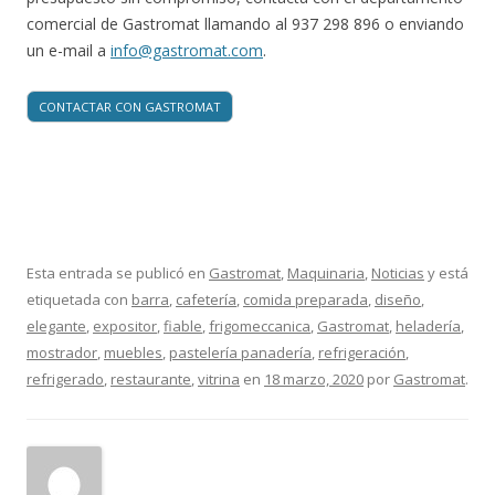
comercial de Gastromat llamando al 937 298 896 o enviando
un e-mail a
info@gastromat.com
.
CONTACTAR CON GASTROMAT
Esta entrada se publicó en
Gastromat
,
Maquinaria
,
Noticias
y está
etiquetada con
barra
,
cafetería
,
comida preparada
,
diseño
,
elegante
,
expositor
,
fiable
,
frigomeccanica
,
Gastromat
,
heladería
,
mostrador
,
muebles
,
pastelería panadería
,
refrigeración
,
refrigerado
,
restaurante
,
vitrina
en
18 marzo, 2020
por
Gastromat
.