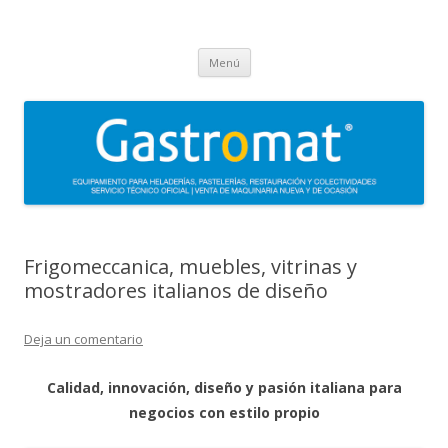
Gastromat
Asesoramiento, formación, distribución, venta y servicio técnico oficial
Saltar
de maquinaria para heladerías, pastelerías, restauración y
Menú
al
contenido
colectividades. Carpigiani, Frigomat, Gelmatic, FBM, Ifi, Krampouz.
Frigomeccanica, muebles, vitrinas y
mostradores italianos de diseño
Deja un comentario
Calidad, innovación, diseño y pasión italiana para
negocios con estilo propio