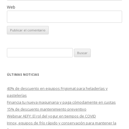
Web
B
u
s
c
ÚLTIMAS NOTICIAS
a
r
40% de descuento en equipos Frigomat para heladerías y
:
pastelerías
Financia tu nueva maquinaria y paga cómodamente en cuotas
15% de descuento mantenimiento preventivo
Webinar AEFY: El rol del yogur en tiempos de COVID
Irinox, equipos de frío rápido y conservación para mantener la