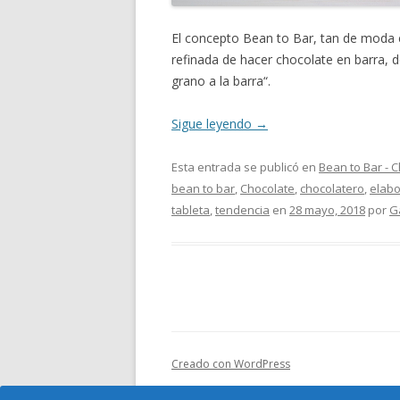
El concepto Bean to Bar, tan de moda en
refinada de hacer chocolate en barra, d
grano a la barra“.
Sigue leyendo
→
Esta entrada se publicó en
Bean to Bar - 
bean to bar
,
Chocolate
,
chocolatero
,
elabo
tableta
,
tendencia
en
28 mayo, 2018
por
G
Creado con WordPress