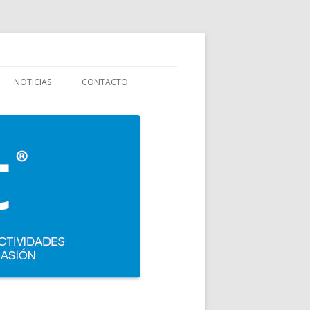
stauración y colectividades. Carpigiani, Frigomat, Gelmatic, FBM, Ifi,
NOTICIAS
CONTACTO