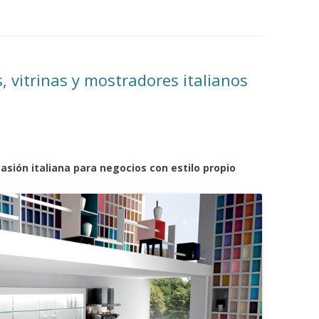
CHOCOLATERAS
CUECE-CREMAS
 vitrinas y mostradores italianos
CREPERAS
DISPENSADOR DE ESPAGUETTIS
ECONOMIZADORES DE AGUA
pasión italiana para negocios con estilo propio
GOFRERAS
GRANIZADORAS
HELADO SOFT Y YOGURTERAS
HORCHATERAS Y ENFRIADORES
DE BEBIDAS
MANTECADORAS