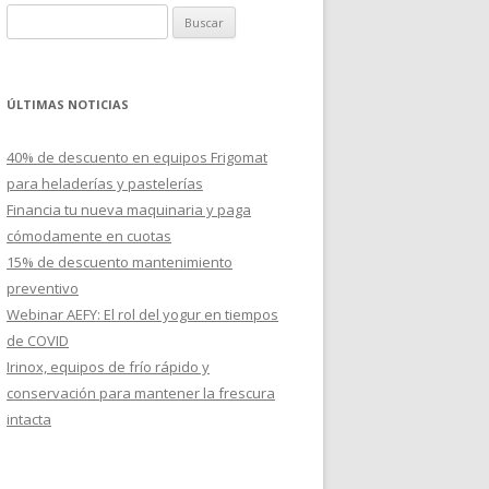
B
u
s
c
ÚLTIMAS NOTICIAS
a
r
40% de descuento en equipos Frigomat
:
para heladerías y pastelerías
Financia tu nueva maquinaria y paga
cómodamente en cuotas
15% de descuento mantenimiento
preventivo
Webinar AEFY: El rol del yogur en tiempos
de COVID
Irinox, equipos de frío rápido y
conservación para mantener la frescura
intacta