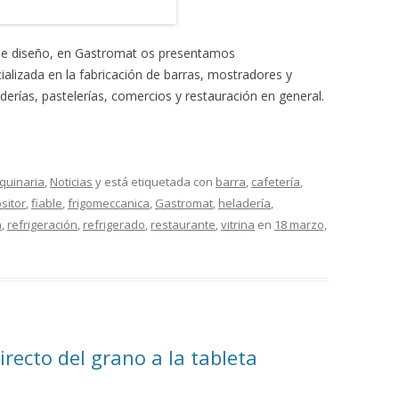
 de diseño, en Gastromat os presentamos
ializada en la fabricación de barras, mostradores y
derías, pastelerías, comercios y restauración en general.
quinaria
,
Noticias
y está etiquetada con
barra
,
cafetería
,
sitor
,
fiable
,
frigomeccanica
,
Gastromat
,
heladería
,
a
,
refrigeración
,
refrigerado
,
restaurante
,
vitrina
en
18 marzo,
irecto del grano a la tableta