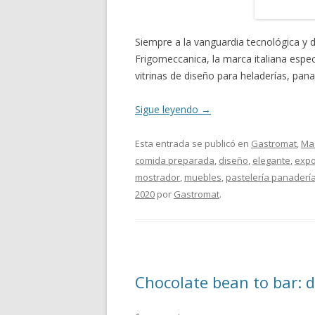
Siempre a la vanguardia tecnológica y
Frigomeccanica, la marca italiana espec
vitrinas de diseño para heladerías, pana
Sigue leyendo
→
Esta entrada se publicó en
Gastromat
,
Ma
comida preparada
,
diseño
,
elegante
,
expo
mostrador
,
muebles
,
pastelería panaderí
2020
por
Gastromat
.
Chocolate bean to bar: d