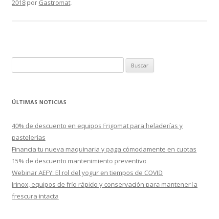
2018
por
Gastromat
.
B
u
s
c
ÚLTIMAS NOTICIAS
a
r
40% de descuento en equipos Frigomat para heladerías y
:
pastelerías
Financia tu nueva maquinaria y paga cómodamente en cuotas
15% de descuento mantenimiento preventivo
Webinar AEFY: El rol del yogur en tiempos de COVID
Irinox, equipos de frío rápido y conservación para mantener la
frescura intacta