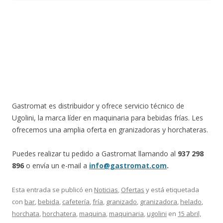
Gastromat es distribuidor y ofrece servicio técnico de
Ugolini, la marca líder en maquinaria para bebidas frías. Les
ofrecemos una amplia oferta en granizadoras y horchateras.
Puedes realizar tu pedido a Gastromat llamando al
937 298
896
o envía un e-mail a
info@gastromat.com
.
Esta entrada se publicó en
Noticias
,
Ofertas
y está etiquetada
con
bar
,
bebida
,
cafetería
,
fría
,
granizado
,
granizadora
,
helado
,
horchata
,
horchatera
,
maquina
,
maquinaria
,
ugolini
en
15 abril,