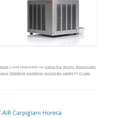
MONTADORAS DE NATA
PALOMITERAS / POP-CORN
PASTEURIZADORAS
PASTO-MANTECADORAS
VITRINAS DE HELADOS
ticias
y está etiquetada con
crema fría
,
diseño
,
dispensador
adora
,
heladería
,
pastelería
,
tecnología
,
ugolini
en
21 julio,
-AIR Carpigiani Horeca