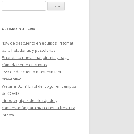
B
u
s
c
ÚLTIMAS NOTICIAS
a
r
40% de descuento en equipos Frigomat
:
para heladerías y pastelerías
Financia tu nueva maquinaria y paga
cómodamente en cuotas
15% de descuento mantenimiento
preventivo
Webinar AEFY: El rol del yogur en tiempos
de COVID
Irinox, equipos de frío rápido y
conservación para mantener la frescura
intacta