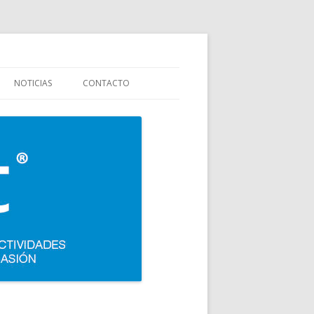
stauración y colectividades. Carpigiani, Frigomat, Gelmatic, FBM, Ifi,
NOTICIAS
CONTACTO