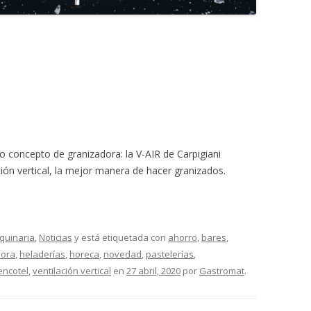
concepto de granizadora: la V-AIR de Carpigiani
ión vertical, la mejor manera de hacer granizados.
quinaria
,
Noticias
y está etiquetada con
ahorro
,
bares
,
dora
,
heladerías
,
horeca
,
novedad
,
pastelerías
,
encotel
,
ventilación vertical
en
27 abril, 2020
por
Gastromat
.