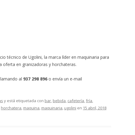
cio técnico de Ugolini, la marca líder en maquinaria para
a oferta en granizadoras y horchateras.
 llamando al
937 298 896
o envía un e-mail
as
y está etiquetada con
bar
,
bebida
,
cafetería
,
fría
,
,
horchatera
,
maquina
,
maquinaria
,
ugolini
en
15 abril, 2018