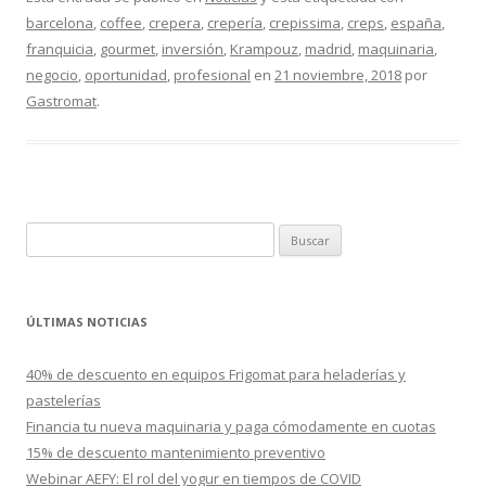
barcelona
,
coffee
,
crepera
,
crepería
,
crepissima
,
creps
,
españa
,
franquicia
,
gourmet
,
inversión
,
Krampouz
,
madrid
,
maquinaria
,
negocio
,
oportunidad
,
profesional
en
21 noviembre, 2018
por
Gastromat
.
B
u
s
c
ÚLTIMAS NOTICIAS
a
r
40% de descuento en equipos Frigomat para heladerías y
:
pastelerías
Financia tu nueva maquinaria y paga cómodamente en cuotas
15% de descuento mantenimiento preventivo
Webinar AEFY: El rol del yogur en tiempos de COVID