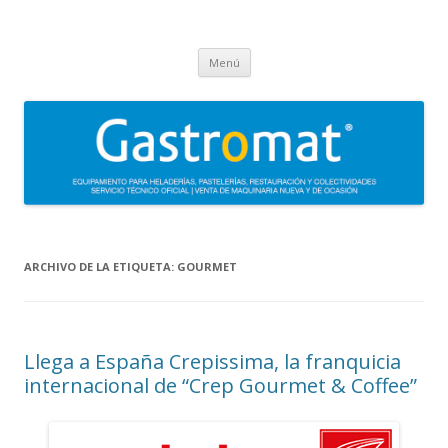
Gastromat
Asesoramiento, formación, distribución, venta y servicio técnico oficial
Saltar
de maquinaria para heladerías, pastelerías, restauración y
Menú
al
contenido
colectividades. Carpigiani, Frigomat, Gelmatic, FBM, Ifi, Krampouz.
ARCHIVO DE LA ETIQUETA:
GOURMET
Llega a España Crepissima, la franquicia
internacional de “Crep Gourmet & Coffee”