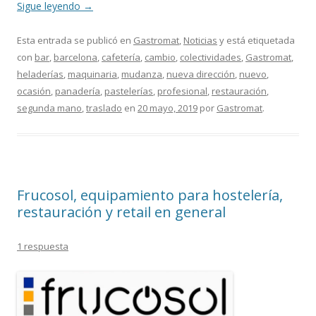
Sigue leyendo
→
Esta entrada se publicó en
Gastromat
,
Noticias
y está etiquetada
con
bar
,
barcelona
,
cafetería
,
cambio
,
colectividades
,
Gastromat
,
heladerías
,
maquinaria
,
mudanza
,
nueva dirección
,
nuevo
,
ocasión
,
panadería
,
pastelerías
,
profesional
,
restauración
,
segunda mano
,
traslado
en
20 mayo, 2019
por
Gastromat
.
Frucosol, equipamiento para hostelería,
restauración y retail en general
1 respuesta