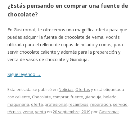
¿Estás pensando en comprar una fuente de
chocolate?
En Gastromat, te ofrecemos una magnífica oferta para que
puedas adquirir la fuente de chocolate de Vema. Podrás
utilizarla para el relleno de copas de helado y conos, para
servir chocolate caliente y además para la preparación y
venta de vasos de chocolate y Gianduja
.
Sigue leyendo
→
Esta entrada se publicó en
Noticias
,
Ofertas
y está etiquetada
con
caliente
,
Chocolate
,
comprar
,
fuente
,
gianduja
,
helado
,
maquinaria
,
oferta
,
profesional
,
recambios
,
reparación
,
servicio
,
técnico
,
vema
,
venta
en
20 septiembre, 2019
por
Gastromat
.