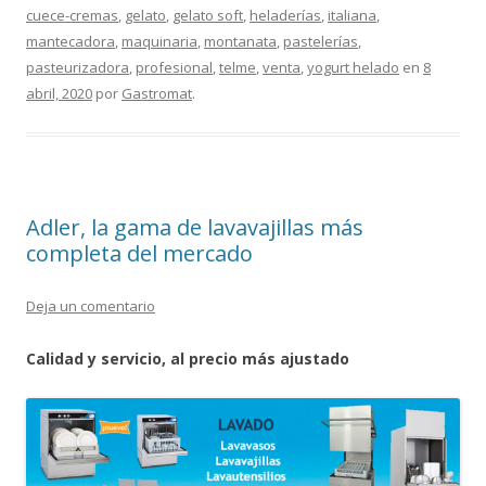
cuece-cremas
,
gelato
,
gelato soft
,
heladerías
,
italiana
,
mantecadora
,
maquinaria
,
montanata
,
pastelerías
,
pasteurizadora
,
profesional
,
telme
,
venta
,
yogurt helado
en
8
abril, 2020
por
Gastromat
.
Adler, la gama de lavavajillas más
completa del mercado
Deja un comentario
Calidad y servicio, al precio más ajustado