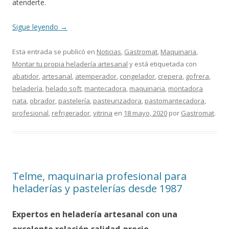
atenderte.
Sigue leyendo
→
Esta entrada se publicó en
Noticias
,
Gastromat
,
Maquinaria
,
Montar tu propia heladería artesanal
y está etiquetada con
abatidor
,
artesanal
,
atemperador
,
congelador
,
crepera
,
gofrera
,
heladería
,
helado soft
,
mantecadora
,
maquinaria
,
montadora
nata
,
obrador
,
pastelería
,
pasteurizadora
,
pastomantecadora
,
profesional
,
refrigerador
,
vitrina
en
18 mayo, 2020
por
Gastromat
.
Telme, maquinaria profesional para
heladerías y pastelerías desde 1987
Expertos en heladería artesanal con una
excelente relación calidad-precio