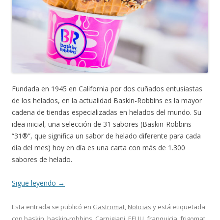
Fundada en 1945 en California por dos cuñados entusiastas
de los helados, en la actualidad Baskin-Robbins es la mayor
cadena de tiendas especializadas en helados del mundo. Su
idea inicial, una selección de 31 sabores (Baskin-Robbins
“31®”, que significa un sabor de helado diferente para cada
día del mes) hoy en día es una carta con más de 1.300
sabores de helado.
Sigue leyendo
→
Esta entrada se publicó en
Gastromat
,
Noticias
y está etiquetada
con
baskin
,
baskin-robbins
,
Carpigiani
,
EEUU
,
franquicia
,
frigomat
,