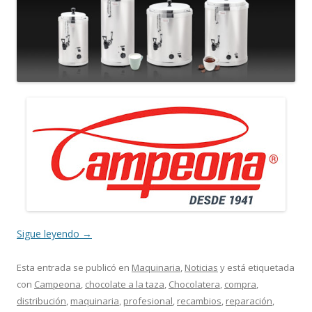
Sigue leyendo
→
Esta entrada se publicó en
Maquinaria
,
Noticias
y está etiquetada
con
Campeona
,
chocolate a la taza
,
Chocolatera
,
compra
,
distribución
,
maquinaria
,
profesional
,
recambios
,
reparación
,