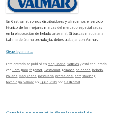
En Gastromat somos distribuidores y ofrecemos el servicio
técnico de las mejores marcas del mercado especializadas
en la elaboración de helado artesanal. Si buscas maquinaria
italiana de última tecnología, debes trabajar con Valmar.
Sigue leyendo
→
Esta entrada se publicó en
Maquinaria
,
Noticias
y está etiquetada
con
Carpigiani
,
frigomat
,
Gastromat
,
gelmatic
,
heladería
,
helado
,
italiana
,
maquinaria
,
pastelería
,
profesional
,
soft
,
stoelting
,
tecnología
,
valmar
en
3 julio, 2019
por
Gastromat
.