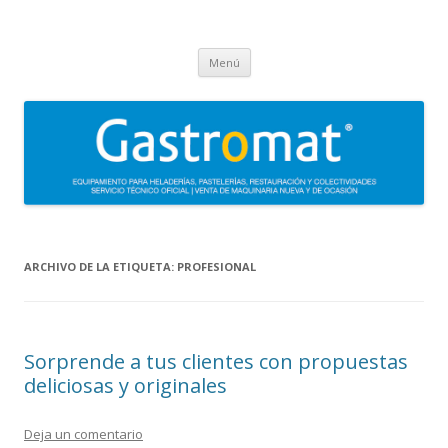
Gastromat
Asesoramiento, formación, distribución, venta y servicio técnico oficial
Saltar
de maquinaria para heladerías, pastelerías, restauración y
Menú
al
contenido
colectividades. Carpigiani, Frigomat, Gelmatic, FBM, Ifi, Krampouz.
ARCHIVO DE LA ETIQUETA:
PROFESIONAL
Sorprende a tus clientes con propuestas
deliciosas y originales
Deja un comentario