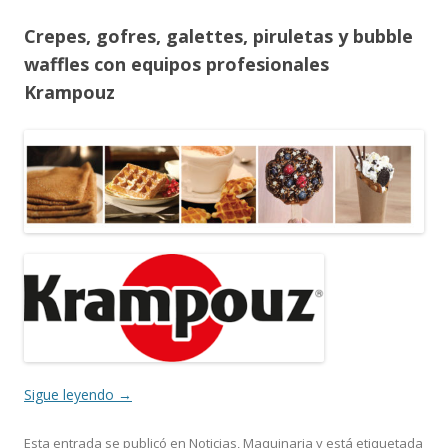
Crepes, gofres, galettes, piruletas y bubble
waffles con equipos profesionales
Krampouz
Sigue leyendo
→
Esta entrada se publicó en
Noticias
,
Maquinaria
y está etiquetada