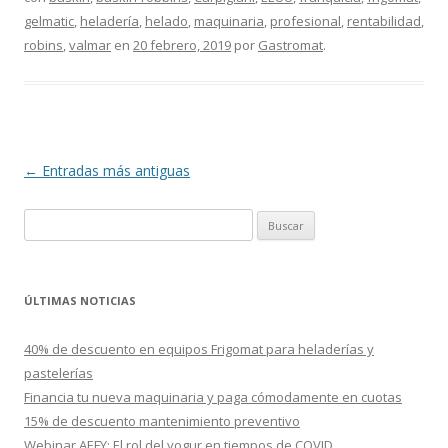
gelmatic
,
heladería
,
helado
,
maquinaria
,
profesional
,
rentabilidad
,
robins
,
valmar
en
20 febrero, 2019
por
Gastromat
.
Navegación
←
Entradas más antiguas
de
B
entradas
u
s
c
ÚLTIMAS NOTICIAS
a
r
40% de descuento en equipos Frigomat para heladerías y
:
pastelerías
Financia tu nueva maquinaria y paga cómodamente en cuotas
15% de descuento mantenimiento preventivo
Webinar AEFY: El rol del yogur en tiempos de COVID