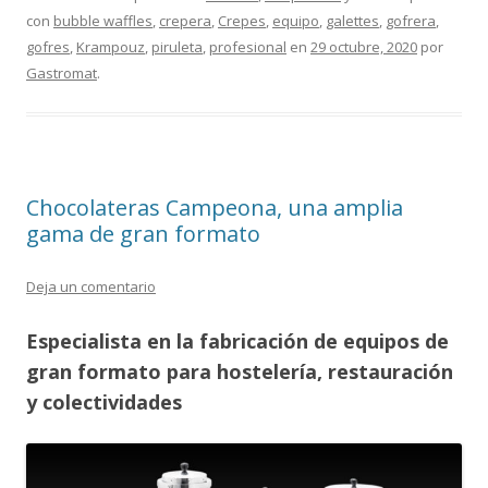
con
bubble waffles
,
crepera
,
Crepes
,
equipo
,
galettes
,
gofrera
,
gofres
,
Krampouz
,
piruleta
,
profesional
en
29 octubre, 2020
por
Gastromat
.
Chocolateras Campeona, una amplia
gama de gran formato
Deja un comentario
Especialista en la fabricación de equipos de
gran formato para hostelería, restauración
y colectividades