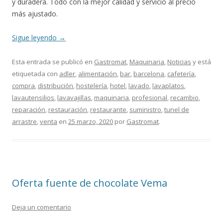
y duradera. Todo con la mejor calidad y servicio al precio
más ajustado.
Sigue leyendo
→
Esta entrada se publicó en
Gastromat
,
Maquinaria
,
Noticias
y está
etiquetada con
adler
,
alimentación
,
bar
,
barcelona
,
cafetería
,
compra
,
distribución
,
hostelería
,
hotel
,
lavado
,
lavaplatos
,
lavautensilios
,
lavavajillas
,
maquinaria
,
profesional
,
recambio
,
reparación
,
restauración
,
restaurante
,
suministro
,
tunel de
arrastre
,
venta
en
25 marzo, 2020
por
Gastromat
.
Oferta fuente de chocolate Vema
Deja un comentario