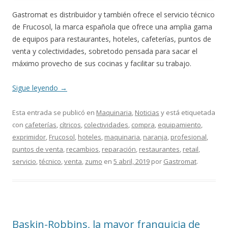
Gastromat es distribuidor y también ofrece el servicio técnico
de Frucosol, la marca española que ofrece una amplia gama
de equipos para restaurantes, hoteles, cafeterías, puntos de
venta y colectividades, sobretodo pensada para sacar el
máximo provecho de sus cocinas y facilitar su trabajo.
Sigue leyendo
→
Esta entrada se publicó en
Maquinaria
,
Noticias
y está etiquetada
con
cafeterías
,
cítricos
,
colectividades
,
compra
,
equipamiento
,
exprimidor
,
Frucosol
,
hoteles
,
maquinaria
,
naranja
,
profesional
,
puntos de venta
,
recambios
,
reparación
,
restaurantes
,
retail
,
servicio
,
técnico
,
venta
,
zumo
en
5 abril, 2019
por
Gastromat
.
Baskin-Robbins, la mayor franquicia de