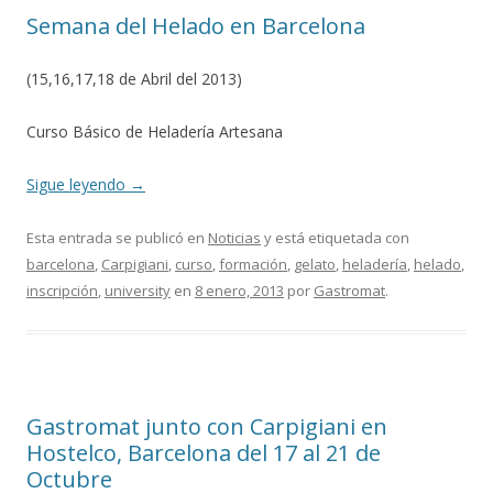
Semana del Helado en Barcelona
(15,16,17,18 de Abril del 2013)
Curso Básico de Heladería Artesana
Sigue leyendo
→
Esta entrada se publicó en
Noticias
y está etiquetada con
barcelona
,
Carpigiani
,
curso
,
formación
,
gelato
,
heladería
,
helado
,
inscripción
,
university
en
8 enero, 2013
por
Gastromat
.
Gastromat junto con Carpigiani en
Hostelco, Barcelona del 17 al 21 de
Octubre