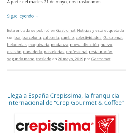
A partir del martes 21 de mayo, nos trasladamos.
Sigue leyendo
→
Esta entrada se publicó en
Gastromat
,
Noticias
y está etiquetada
con
bar
,
barcelona
,
cafetería
,
cambio
,
colectividades
,
Gastromat
,
heladerías
,
maquinaria
,
mudanza
,
nueva dirección
,
nuevo
,
ocasión
,
panadería
,
pastelerías
,
profesional
,
restauración
,
segunda mano
,
traslado
en
20 mayo, 2019
por
Gastromat
.
Llega a España Crepissima, la franquicia
internacional de “Crep Gourmet & Coffee”