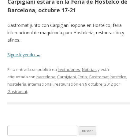
Carpigiani estará en la Feria de Hostelco de
Barcelona
, octubre 17-21
Gastromat junto con Carpigiani expone en Hostelco, feria
internacional de maquinaria para Hosteleria, restauración y
afines.
Sigue leyendo
→
Esta entrada se publicó en
Invitaciones
,
Noticias
y está
etiquetada con
barcelona
,
Carpigiani
,
Feria
,
Gastromat
,
hostelco
,
hostelería
,
internacional
,
restauración
en
9 octubre, 2012
por
Gastromat
.
B
u