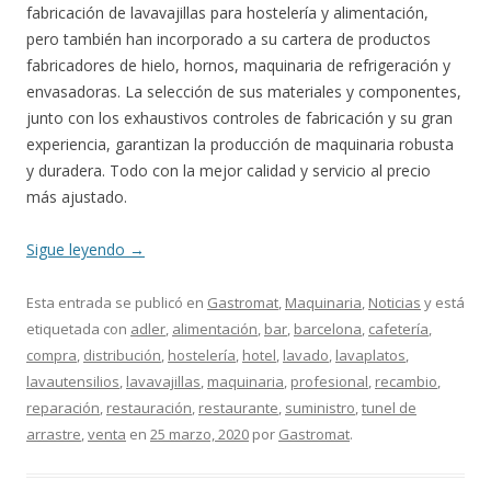
fabricación de lavavajillas para hostelería y alimentación,
pero también han incorporado a su cartera de productos
fabricadores de hielo, hornos, maquinaria de refrigeración y
envasadoras. La selección de sus materiales y componentes,
junto con los exhaustivos controles de fabricación y su gran
experiencia, garantizan la producción de maquinaria robusta
y duradera. Todo con la mejor calidad y servicio al precio
más ajustado.
Sigue leyendo
→
Esta entrada se publicó en
Gastromat
,
Maquinaria
,
Noticias
y está
etiquetada con
adler
,
alimentación
,
bar
,
barcelona
,
cafetería
,
compra
,
distribución
,
hostelería
,
hotel
,
lavado
,
lavaplatos
,
lavautensilios
,
lavavajillas
,
maquinaria
,
profesional
,
recambio
,
reparación
,
restauración
,
restaurante
,
suministro
,
tunel de
arrastre
,
venta
en
25 marzo, 2020
por
Gastromat
.