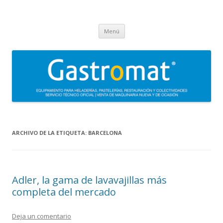
Gastromat
Asesoramiento, formación, distribución, venta y servicio técnico oficial
Saltar
de maquinaria para heladerías, pastelerías, restauración y
Menú
al
contenido
colectividades. Carpigiani, Frigomat, Gelmatic, FBM, Ifi, Krampouz.
ARCHIVO DE LA ETIQUETA:
BARCELONA
Adler, la gama de lavavajillas más
completa del mercado
Deja un comentario