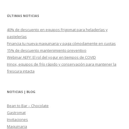
s
c
ÚLTIMAS NOTICIAS
a
r
40% de descuento en equipos Frigomat para heladerías y
:
pastelerías
Financia tu nueva maquinaria y paga cómodamente en cuotas
15% de descuento mantenimiento preventivo
Webinar AEFY: El rol del yogur en tiempos de COVID
Irinox, equipos de frío rápido y conservación para mantener la
frescura intacta
NOTICIAS | BLOG
Bean to Bar – Chocolate
Gastromat
Invitaciones
Maquinaria