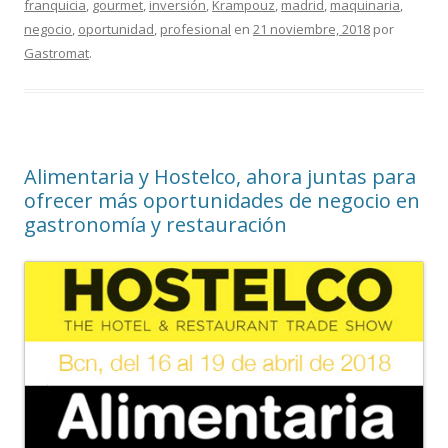
franquicia
,
gourmet
,
inversión
,
Krampouz
,
madrid
,
maquinaria
,
negocio
,
oportunidad
,
profesional
en
21 noviembre, 2018
por
Gastromat
.
Alimentaria y Hostelco, ahora juntas para
ofrecer más oportunidades de negocio en
gastronomía y restauración