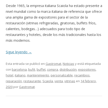
Desde 1965, la empresa italiana Scaiola ha estado presente a
nivel mundial como la marca italiana de referencia que ofrece
una amplia gama de expositores para el sector de la
restauración (vitrinas refrigeradas, giratorias, buffets fríos,
calientes, bodegas…) adecuados para todo tipo de
restaurantes y hoteles, desde los más tradicionales hasta los
más modernos.
Sigue leyendo
→
Esta entrada se publicó en
Gastromat
,
Noticias
y está etiquetada
con
barcelona
,
bufé
,
buffet
,
compra
,
distribución
,
expositores
,
hotel
,
italiano
,
mantenimiento
,
personalizable
,
recambios
,
reparación
,
restaurante
,
Scaiola
,
venta
,
vitrinas
en
14 febrero,
2020
por
Gastromat
.