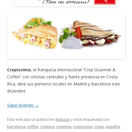
Crepissima
, la franquicia internacional “Crep Gourmet &
Coffee” con oficinas centrales y fuerte presencia en Costa
Rica, abre sus primeros locales en Madrid y Barcelona este
diciembre.
Sigue leyendo
→
Esta entrada se publicó en
Noticias
y está etiquetada con
barcelona
,
coffee
,
crepera
,
crepería
,
crepissima
,
creps
,
españa
,