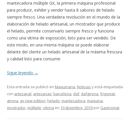
mantecadora múltiple GX, la primera máquina profesional
para producir, exhibir y vender hasta 8 sabores de helado
siempre fresco. Una verdadera revolución en el mundo de la
elaboración de helado artesanal, un mostrador que produce
el helado, permite conservarlo siempre fresco y funciona
como una vitrina de exposición, listo para ser vendido. De
este modo, en una misma máquina se puede elaborar
delante del cliente un helado artesanal de la máxima frescura
y calidad listo para consumir.
Sigue leyendo
→
Esta entrada se publicó en
Maquinaria
,
Noticias
y está etiquetada
con
artesanal
,
artesanao
,
barcelona
,
daf
,
dafgirona
,
frigomat
,
girona
,
gx new edition
,
helado
,
mantecadora
,
maquina
,
mostrador
,
múltiple
,
vitrina
en
10 diciembre, 2019
por
Gastromat
.