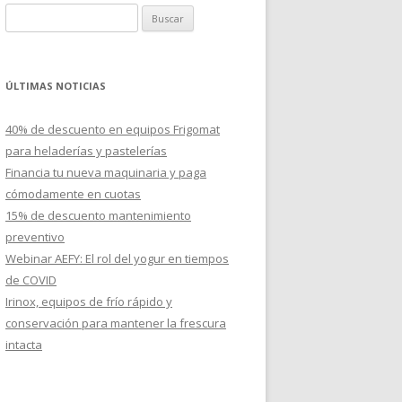
B
u
s
c
ÚLTIMAS NOTICIAS
a
r
40% de descuento en equipos Frigomat
:
para heladerías y pastelerías
Financia tu nueva maquinaria y paga
cómodamente en cuotas
15% de descuento mantenimiento
preventivo
Webinar AEFY: El rol del yogur en tiempos
de COVID
Irinox, equipos de frío rápido y
conservación para mantener la frescura
intacta