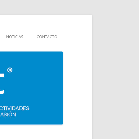
stauración y colectividades. Carpigiani, Frigomat, Gelmatic, FBM, Ifi,
NOTICIAS
CONTACTO