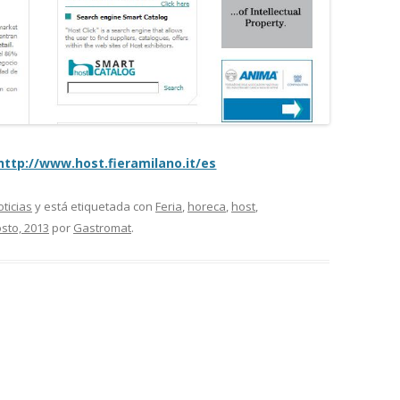
MONTADORAS DE NATA
PALOMITERAS / POP-CORN
PASTEURIZADORAS
PASTO-MANTECADORAS
VITRINAS DE HELADOS
http://www.host.fieramilano.it/es
ticias
y está etiquetada con
Feria
,
horeca
,
host
,
sto, 2013
por
Gastromat
.