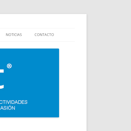
stauración y colectividades. Carpigiani, Frigomat, Gelmatic, FBM, Ifi,
NOTICIAS
CONTACTO