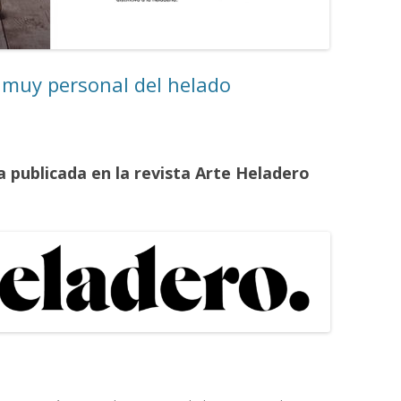
MONTADORAS DE NATA
PALOMITERAS / POP-CORN
n muy personal del helado
PASTEURIZADORAS
PASTO-MANTECADORAS
VITRINAS DE HELADOS
publicada en la revista Arte Heladero