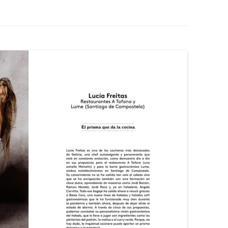
CHOCOLATERAS
CUECE-CREMAS
CREPERAS
DISPENSADOR DE ESPAGUETTIS
ECONOMIZADORES DE AGUA
GOFRERAS
GRANIZADORAS
HELADO SOFT Y YOGURTERAS
HORCHATERAS Y ENFRIADORES
DE BEBIDAS
MANTECADORAS