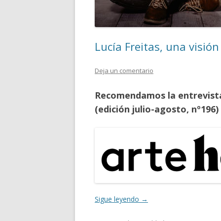
Lucía Freitas, una visió
Deja un comentario
Recomendamos la entrevista 
(edición julio-agosto, nº196)
Sigue leyendo
→