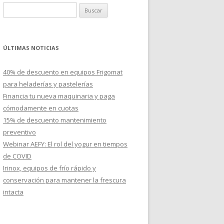
B
u
s
c
ÚLTIMAS NOTICIAS
a
r
40% de descuento en equipos Frigomat
:
para heladerías y pastelerías
Financia tu nueva maquinaria y paga
cómodamente en cuotas
15% de descuento mantenimiento
preventivo
Webinar AEFY: El rol del yogur en tiempos
de COVID
Irinox, equipos de frío rápido y
conservación para mantener la frescura
intacta