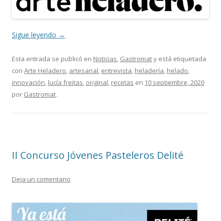
Sigue leyendo
→
Esta entrada se publicó en
Noticias
,
Gastromat
y está etiquetada
con
Arte Heladero
,
artesanal
,
entrevista
,
heladería
,
helado
,
innovación
,
lucía freitas
,
original
,
recetas
en
10 septiembre, 2020
por
Gastromat
.
II Concurso Jóvenes Pasteleros Delité
Deja un comentario