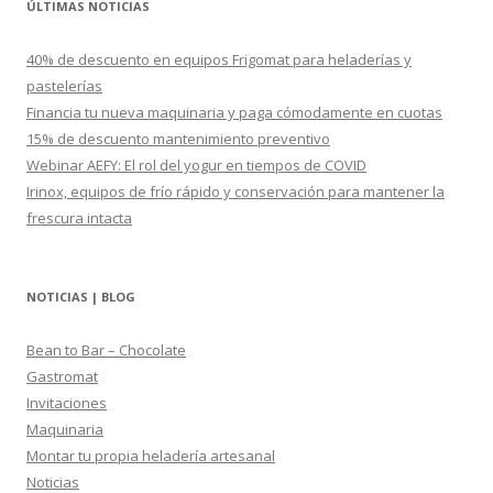
ÚLTIMAS NOTICIAS
a
r
40% de descuento en equipos Frigomat para heladerías y
:
pastelerías
Financia tu nueva maquinaria y paga cómodamente en cuotas
15% de descuento mantenimiento preventivo
Webinar AEFY: El rol del yogur en tiempos de COVID
Irinox, equipos de frío rápido y conservación para mantener la
frescura intacta
NOTICIAS | BLOG
Bean to Bar – Chocolate
Gastromat
Invitaciones
Maquinaria
Montar tu propia heladería artesanal
Noticias