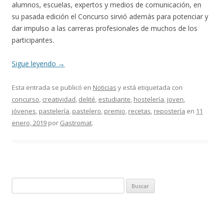
alumnos, escuelas, expertos y medios de comunicación, en
su pasada edición el Concurso sirvió además para potenciar y
dar impulso a las carreras profesionales de muchos de los
participantes.
Sigue leyendo
→
Esta entrada se publicó en
Noticias
y está etiquetada con
concurso
,
creatividad
,
delité
,
estudiante
,
hostelería
,
joven
,
jóvenes
,
pastelería
,
pastelero
,
premio
,
recetas
,
repostería
en
11
enero, 2019
por
Gastromat
.
B
u
s
c