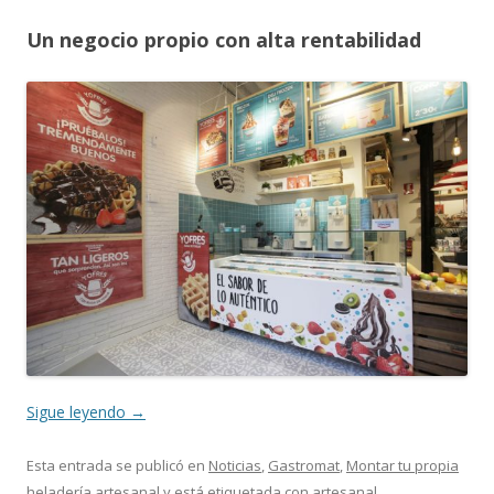
Un negocio propio con alta rentabilidad
Sigue leyendo
→
Esta entrada se publicó en
Noticias
,
Gastromat
,
Montar tu propia
heladería artesanal
y está etiquetada con
artesanal
,