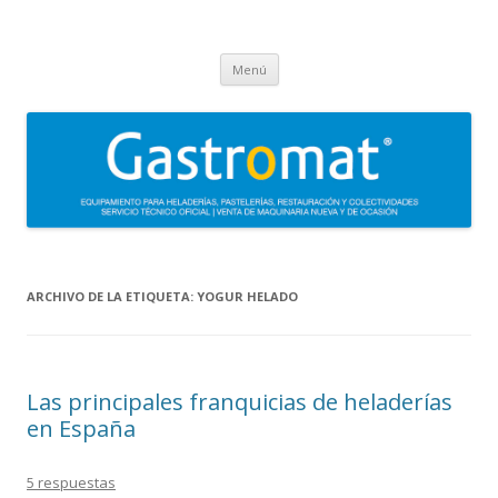
Gastromat
Asesoramiento, formación, distribución, venta y servicio técnico oficial
Saltar
de maquinaria para heladerías, pastelerías, restauración y
Menú
al
contenido
colectividades. Carpigiani, Frigomat, Gelmatic, FBM, Ifi, Krampouz.
ARCHIVO DE LA ETIQUETA:
YOGUR HELADO
Las principales franquicias de heladerías
en España
5 respuestas