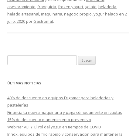
asesoramiento
,
franquicia
,
frozen yogurt
,
gelato
,
heladería
,
helado artesanal
,
maquinaria
,
negocio propio
,
yogur helado
en
2
julio, 2020
por
Gastromat
.
B
u
s
c
ÚLTIMAS NOTICIAS
a
r
40% de descuento en equipos Frigomat para heladerías y
:
pastelerías
Financia tu nueva maquinaria y paga cómodamente en cuotas
15% de descuento mantenimiento preventivo
Webinar AEFY: El rol del yogur en tiempos de COVID
Irinox, equipos de frío rápido y conservación para mantener la