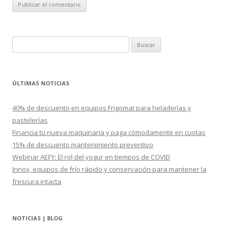
B
u
s
c
ÚLTIMAS NOTICIAS
a
r
40% de descuento en equipos Frigomat para heladerías y
:
pastelerías
Financia tu nueva maquinaria y paga cómodamente en cuotas
15% de descuento mantenimiento preventivo
Webinar AEFY: El rol del yogur en tiempos de COVID
Irinox, equipos de frío rápido y conservación para mantener la
frescura intacta
NOTICIAS | BLOG