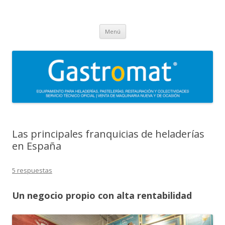
Gastromat
Asesoramiento, formación, distribución, venta y servicio técnico oficial
Saltar
de maquinaria para heladerías, pastelerías, restauración y
Menú
al
contenido
colectividades. Carpigiani, Frigomat, Gelmatic, FBM, Ifi, Krampouz.
Las principales franquicias de heladerías
en España
5 respuestas
Un negocio propio con alta rentabilidad