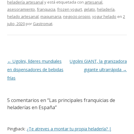
heladería artesanal
y está etiquetada con
artesanal
,
asesoramiento
,
franquicia
,
frozen yogurt
,
gelato
,
heladería
,
helado artesanal
,
maquinaria
,
negocio propio
,
yogur helado
en
2
julio, 2020
por
Gastromat
.
Navegación
←
Ugolini, líderes mundiales
Ugolini GIANT, la granizadora
de
en dispensadores de bebidas
gigante ultrarrápida
→
entradas
frías
5 comentarios en “
Las principales franquicias de
heladerías en España
”
Pingback:
¿Te atreves a montar tu propia heladería? |