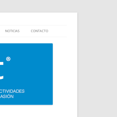
stauración y colectividades. Carpigiani, Frigomat, Gelmatic, FBM, Ifi,
NOTICIAS
CONTACTO