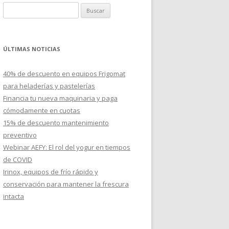
B
u
s
c
ÚLTIMAS NOTICIAS
a
r
40% de descuento en equipos Frigomat
:
para heladerías y pastelerías
Financia tu nueva maquinaria y paga
cómodamente en cuotas
15% de descuento mantenimiento
preventivo
Webinar AEFY: El rol del yogur en tiempos
de COVID
Irinox, equipos de frío rápido y
conservación para mantener la frescura
intacta