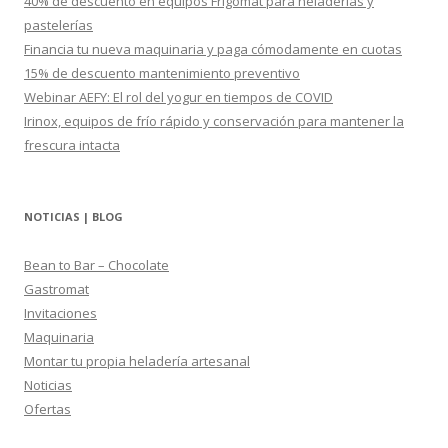
40% de descuento en equipos Frigomat para heladerías y
:
pastelerías
Financia tu nueva maquinaria y paga cómodamente en cuotas
15% de descuento mantenimiento preventivo
Webinar AEFY: El rol del yogur en tiempos de COVID
Irinox, equipos de frío rápido y conservación para mantener la
frescura intacta
NOTICIAS | BLOG
Bean to Bar – Chocolate
Gastromat
Invitaciones
Maquinaria
Montar tu propia heladería artesanal
Noticias
Ofertas