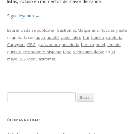
listas, incluso en momentos de mayor demanda.
Sigue leyendo
→
Esta entrada se publicó en
Gastromat
,
Maquinaria
,
Noticias
y está
etiquetada con
auga
,
autofill
,
automático
,
bar
,
bomba
,
cafetería
,
Carpigiani
,
GBG
,
granizadora
,
heladería
,
horeca
,
hotel
,
llenado
,
quiosco
,
restaurante
,
sistema
,
tapa
,
venta ambulante
en
11
mayo, 2020
por
Gastromat
.
B
u
s
c
ÚLTIMAS NOTICIAS
a
r