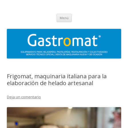
Gastromat
Asesoramiento, formación, distribución, venta y servicio técnico oficial
Saltar
de maquinaria para heladerías, pastelerías, restauración y
Menú
al
contenido
colectividades. Carpigiani, Frigomat, Gelmatic, FBM, Ifi, Krampouz.
Frigomat, maquinaria italiana para la
elaboración de helado artesanal
Deja un comentario