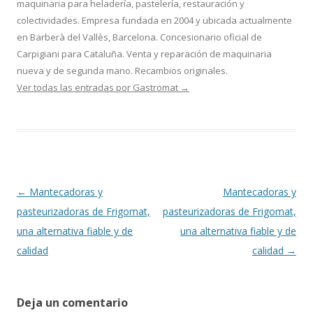
maquinaria para heladería, pastelería, restauración y
colectividades. Empresa fundada en 2004 y ubicada actualmente
en Barberà del Vallès, Barcelona. Concesionario oficial de
Carpigiani para Cataluña. Venta y reparación de maquinaria
nueva y de segunda mano. Recambios originales.
Ver todas las entradas por Gastromat
→
Navegación
←
Mantecadoras y
Mantecadoras y
de
pasteurizadoras de Frigomat,
pasteurizadoras de Frigomat,
entradas
una alternativa fiable y de
una alternativa fiable y de
calidad
calidad
→
Deja un comentario