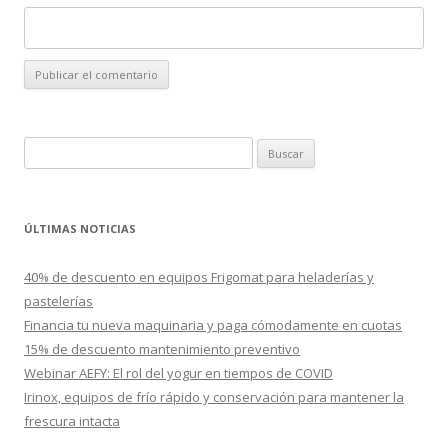
B
u
s
c
ÚLTIMAS NOTICIAS
a
r
40% de descuento en equipos Frigomat para heladerías y
:
pastelerías
Financia tu nueva maquinaria y paga cómodamente en cuotas
15% de descuento mantenimiento preventivo
Webinar AEFY: El rol del yogur en tiempos de COVID
Irinox, equipos de frío rápido y conservación para mantener la
frescura intacta