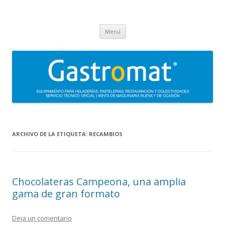
Gastromat
Asesoramiento, formación, distribución, venta y servicio técnico oficial
Saltar
de maquinaria para heladerías, pastelerías, restauración y
Menú
al
contenido
colectividades. Carpigiani, Frigomat, Gelmatic, FBM, Ifi, Krampouz.
ARCHIVO DE LA ETIQUETA:
RECAMBIOS
Chocolateras Campeona, una amplia
gama de gran formato
Deja un comentario