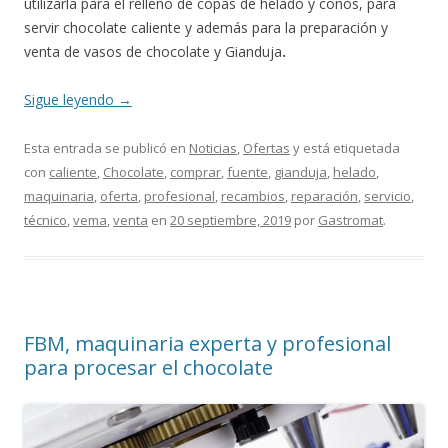
utilizarla para el relleno de copas de helado y conos, para
servir chocolate caliente y además para la preparación y
venta de vasos de chocolate y Gianduja
.
Sigue leyendo
→
Esta entrada se publicó en
Noticias
,
Ofertas
y está etiquetada
con
caliente
,
Chocolate
,
comprar
,
fuente
,
gianduja
,
helado
,
maquinaria
,
oferta
,
profesional
,
recambios
,
reparación
,
servicio
,
técnico
,
vema
,
venta
en
20 septiembre, 2019
por
Gastromat
.
FBM, maquinaria experta y profesional
para procesar el chocolate