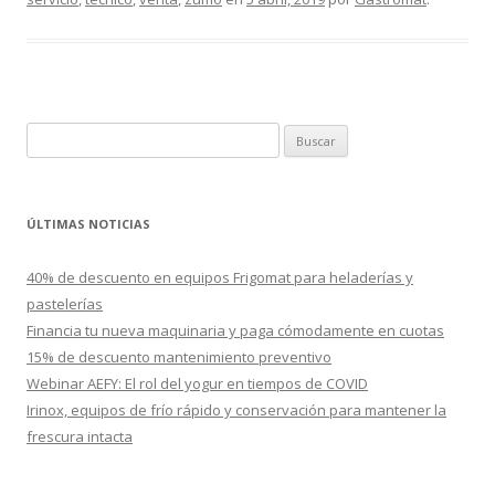
B
u
s
c
ÚLTIMAS NOTICIAS
a
r
40% de descuento en equipos Frigomat para heladerías y
:
pastelerías
Financia tu nueva maquinaria y paga cómodamente en cuotas
15% de descuento mantenimiento preventivo
Webinar AEFY: El rol del yogur en tiempos de COVID
Irinox, equipos de frío rápido y conservación para mantener la
frescura intacta