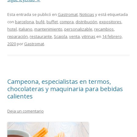
Esta entrada se publicó en
Gastromat
,
Noticias
y está etiquetada
con
barcelona
,
bufé
,
buffet
,
compra
,
distribución
,
expositores
,
hotel
,
italiano
,
mantenimiento
,
personalizable
,
recambios
,
reparación
,
restaurante
,
Scaiola
,
venta
,
vitrinas
en
14 febrero,
2020
por
Gastromat
.
Campeona, especialistas en termos,
chocolateras y maquinaria para bebidas
calientes
Deja un comentario