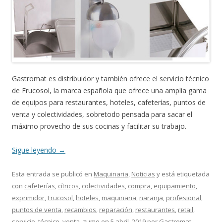
Gastromat es distribuidor y también ofrece el servicio técnico
de Frucosol, la marca española que ofrece una amplia gama
de equipos para restaurantes, hoteles, cafeterías, puntos de
venta y colectividades, sobretodo pensada para sacar el
máximo provecho de sus cocinas y facilitar su trabajo.
Sigue leyendo
→
Esta entrada se publicó en
Maquinaria
,
Noticias
y está etiquetada
con
cafeterías
,
cítricos
,
colectividades
,
compra
,
equipamiento
,
exprimidor
,
Frucosol
,
hoteles
,
maquinaria
,
naranja
,
profesional
,
puntos de venta
,
recambios
,
reparación
,
restaurantes
,
retail
,
servicio
,
técnico
,
venta
,
zumo
en
5 abril, 2019
por
Gastromat
.