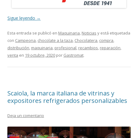
Sigue leyendo
→
Esta entrada se publicó en
Maquinaria
,
Noticias
y está etiquetada
con
Campeona
,
chocolate a la taza
,
Chocolatera
,
compra
,
distribución
,
maquinaria
,
profesional
,
recambios
,
reparación
,
venta
en
19 octubre, 2020
por
Gastromat
.
Scaiola, la marca italiana de vitrinas y
expositores refrigerados personalizables
Deja un comentario