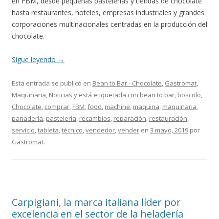
en FBM, desde pequeñas pastelerías y tiendas de chocolate
hasta restaurantes, hoteles, empresas industriales y grandes
corporaciones multinacionales centradas en la producción del
chocolate.
Sigue leyendo
→
Esta entrada se publicó en
Bean to Bar - Chocolate
,
Gastromat
,
Maquinaria
,
Noticias
y está etiquetada con
bean to bar
,
boscolo
,
Chocolate
,
comprar
,
FBM
,
food
,
machine
,
maquina
,
maquinaria
,
panadería
,
pastelería
,
recambios
,
reparación
,
restauración
,
servicio
,
tableta
,
técnico
,
vendedor
,
vender
en
3 mayo, 2019
por
Gastromat
.
Carpigiani, la marca italiana líder por
excelencia en el sector de la heladería