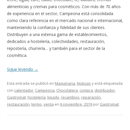
alimenticias y cremas para cosméticos. Con más de 70 años
de experiencia en el sector, Campeona está consolidada
como clara referencia en el mercado nacional e internacional,
manteniendo la confianza y fidelidad de sus clientes.
Distribuyen a una extensa gama de establecimientos,
dedicados a hostelería, colectividades, restauración,
repostería, churrería… y también para el sector de la
cosmética.
Sigue leyendo
→
Esta entrada se publicó en
Maquinaria
,
Noticias
y está etiquetada
con
calentador
,
Campeona
,
Chocolatera
,
compra
,
distribuidor
,
Gastromat
,
hostelería
,
liquido
,
recambios
,
reparación
,
restauración
,
termo
,
venta
en
6 noviembre, 2019
por
Gastromat
.