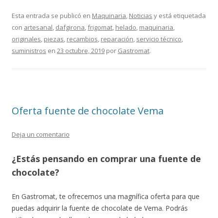
Esta entrada se publicó en
Maquinaria
,
Noticias
y está etiquetada
con
artesanal
,
dafgirona
,
frigomat
,
helado
,
maquinaria
,
originales
,
piezas
,
recambios
,
reparación
,
servicio técnico
,
suministros
en
23 octubre, 2019
por
Gastromat
.
Oferta fuente de chocolate Vema
Deja un comentario
¿Estás pensando en comprar una fuente de
chocolate?
En Gastromat, te ofrecemos una magnífica oferta para que
puedas adquirir la fuente de chocolate de Vema. Podrás