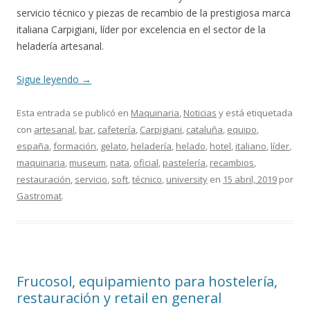
servicio técnico y piezas de recambio de la prestigiosa marca
italiana Carpigiani, líder por excelencia en el sector de la
heladería artesanal.
Sigue leyendo
→
Esta entrada se publicó en
Maquinaria
,
Noticias
y está etiquetada
con
artesanal
,
bar
,
cafetería
,
Carpigiani
,
cataluña
,
equipo
,
españa
,
formación
,
gelato
,
heladería
,
helado
,
hotel
,
italiano
,
líder
,
maquinaria
,
museum
,
nata
,
oficial
,
pastelería
,
recambios
,
restauración
,
servicio
,
soft
,
técnico
,
university
en
15 abril, 2019
por
Gastromat
.
Frucosol, equipamiento para hostelería,
restauración y retail en general