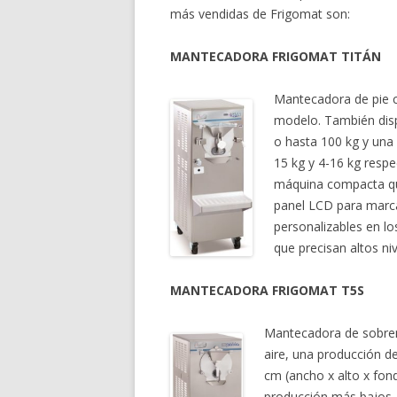
más vendidas de Frigomat son:
MANTECADORA FRIGOMAT TITÁN
Mantecadora de pie c
modelo. También disp
o hasta 100 kg y una c
15 kg y 4-16 kg resp
máquina compacta qu
panel LCD para marca
personalizables en l
que precisan altos ni
MANTECADORA FRIGOMAT T5S
Mantecadora de sobre
aire, una producción d
cm (ancho x alto x fond
producción más bajos.