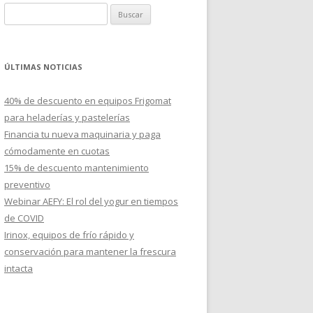
B
u
s
c
ÚLTIMAS NOTICIAS
a
r
40% de descuento en equipos Frigomat
:
para heladerías y pastelerías
Financia tu nueva maquinaria y paga
cómodamente en cuotas
15% de descuento mantenimiento
preventivo
Webinar AEFY: El rol del yogur en tiempos
de COVID
Irinox, equipos de frío rápido y
conservación para mantener la frescura
intacta