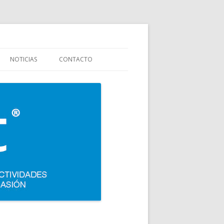
stauración y colectividades. Carpigiani, Frigomat, Gelmatic, FBM, Ifi,
NOTICIAS
CONTACTO