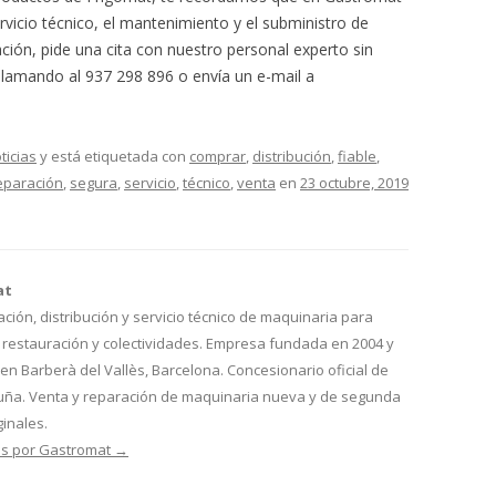
vicio técnico, el mantenimiento y el subministro de
ción, pide una cita con nuestro personal experto sin
lamando al 937 298 896 o envía un e-mail a
ticias
y está etiquetada con
comprar
,
distribución
,
fiable
,
eparación
,
segura
,
servicio
,
técnico
,
venta
en
23 octubre, 2019
at
ión, distribución y servicio técnico de maquinaria para
, restauración y colectividades. Empresa fundada en 2004 y
n Barberà del Vallès, Barcelona. Concesionario oficial de
luña. Venta y reparación de maquinaria nueva y de segunda
inales.
as por Gastromat
→