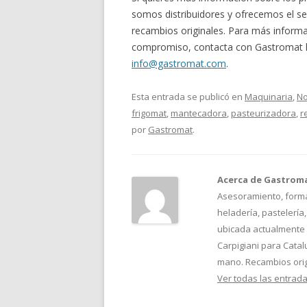
somos distribuidores y ofrecemos el ser
recambios originales. Para más informa
compromiso, contacta con Gastromat l
info@gastromat.com
.
Esta entrada se publicó en
Maquinaria
,
No
frigomat
,
mantecadora
,
pasteurizadora
,
r
por
Gastromat
.
Acerca de Gastrom
Asesoramiento, formac
heladería, pastelería
ubicada actualmente e
Carpigiani para Cata
mano. Recambios orig
Ver todas las entrad