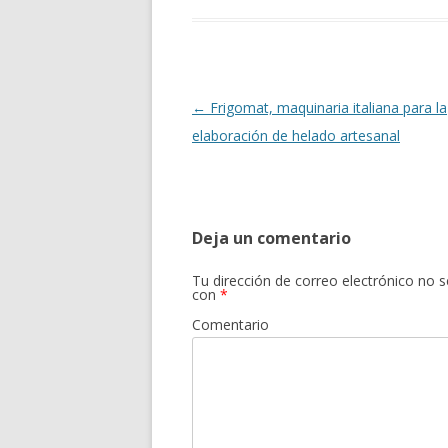
Navegación
←
Frigomat, maquinaria italiana para la
de
elaboración de helado artesanal
entradas
Deja un comentario
Tu dirección de correo electrónico no s
con
*
Comentario