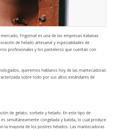
MONTADORAS DE NATA
PALOMITERAS / POP-CORN
PASTEURIZADORAS
 mercado, Frigomat es una de las empresas italianas
PASTO-MANTECADORAS
boración de helado artesanal y especialidades de
eros profesionales y los pasteleros que cuentan con
VITRINAS DE HELADOS
mologados, queremos hablaros hoy de las mantecadoras
racterizada sobre todo por sus altos estándares de
ción de gelato, sorbete y helado. En este tipo de
re es simultáneamente congelada y batida, lo cual produce
on la mayoría de los postres helados. Las mantecadoras