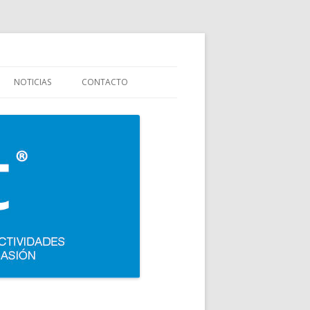
stauración y colectividades. Carpigiani, Frigomat, Gelmatic, FBM, Ifi,
NOTICIAS
CONTACTO