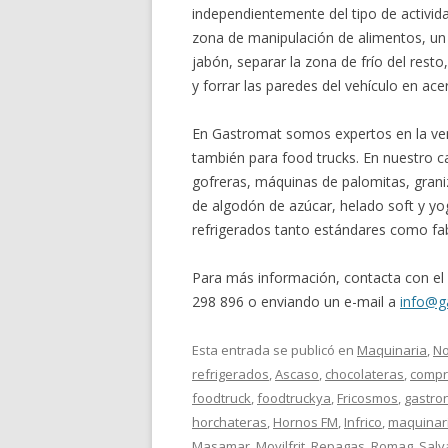
independientemente del tipo de activid
zona de manipulación de alimentos, un 
jabón, separar la zona de frío del resto
y forrar las paredes del vehículo en ace
En Gastromat somos expertos en la vent
también para food trucks. En nuestro c
gofreras, máquinas de palomitas, gran
de algodón de azúcar, helado soft y yo
refrigerados tanto estándares como fa
Para más información, contacta con e
298 896 o enviando un e-mail a
info@g
Esta entrada se publicó en
Maquinaria
,
No
refrigerados
,
Ascaso
,
chocolateras
,
comp
foodtruck
,
foodtruckya
,
Fricosmos
,
gastro
horchateras
,
Hornos FM
,
Infrico
,
maquinar
Masamar
,
Movilfrit
,
Repagas
,
Romag
,
Salv