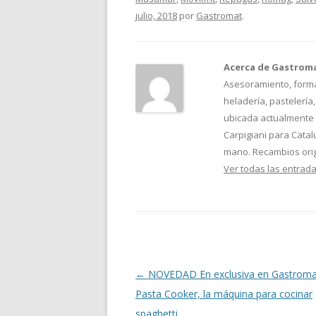
julio, 2018
por
Gastromat
.
Acerca de Gastrom
Asesoramiento, formac
heladería, pastelería
ubicada actualmente e
Carpigiani para Cata
mano. Recambios orig
Ver todas las entrad
Navegación
←
NOVEDAD En exclusiva en Gastromat
de
Pasta Cooker, la máquina para cocinar
entradas
spaghetti