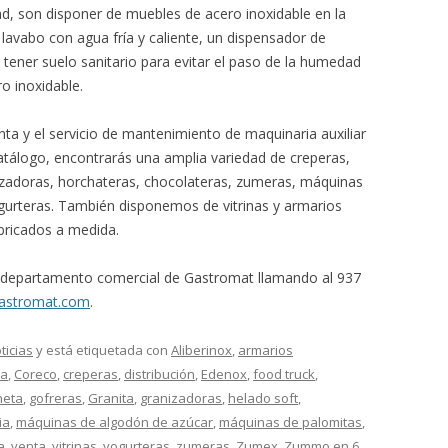
ad, son disponer de muebles de acero inoxidable en la
lavabo con agua fría y caliente, un dispensador de
, tener suelo sanitario para evitar el paso de la humedad
ro inoxidable.
a y el servicio de mantenimiento de maquinaria auxiliar
atálogo, encontrarás una amplia variedad de creperas,
izadoras, horchateras, chocolateras, zumeras, máquinas
gurteras. También disponemos de vitrinas y armarios
bricados a medida.
l departamento comercial de Gastromat llamando al 937
astromat.com
.
ticias
y está etiquetada con
Aliberinox
,
armarios
ra
,
Coreco
,
creperas
,
distribución
,
Edenox
,
food truck
,
neta
,
gofreras
,
Granita
,
granizadoras
,
helado soft
,
ia
,
máquinas de algodón de azúcar
,
máquinas de palomitas
,
a
,
venta
,
vitrinas
,
yogurteras
,
zumeras
,
Zumex
,
Zummo
en
6