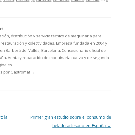
at
ión, distribución y servicio técnico de maquinaria para
, restauración y colectividades. Empresa fundada en 2004 y
n Barberà del Vallès, Barcelona. Concesionario oficial de
luña. Venta y reparación de maquinaria nueva y de segunda
inales.
as por Gastromat
→
: la
Primer gran estudio sobre el consumo de
helado artesano en España
→