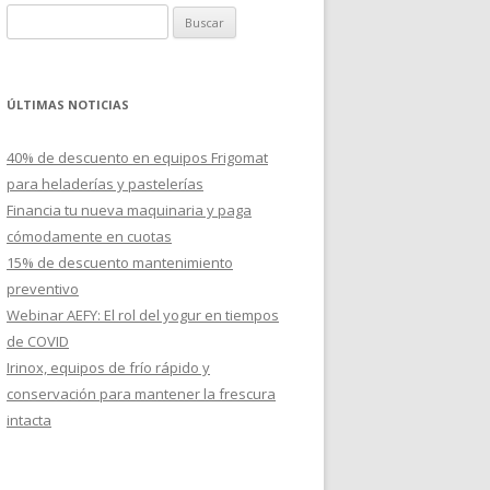
B
u
s
c
ÚLTIMAS NOTICIAS
a
r
40% de descuento en equipos Frigomat
:
para heladerías y pastelerías
Financia tu nueva maquinaria y paga
cómodamente en cuotas
15% de descuento mantenimiento
preventivo
Webinar AEFY: El rol del yogur en tiempos
de COVID
Irinox, equipos de frío rápido y
conservación para mantener la frescura
intacta