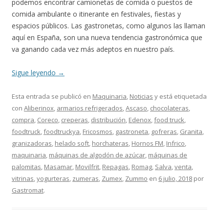
podemos encontrar camionetas de comida o puestos de
comida ambulante o itinerante en festivales, fiestas y
espacios públicos. Las gastronetas, como algunos las llaman
aquí en España, son una nueva tendencia gastronómica que
va ganando cada vez más adeptos en nuestro país.
Sigue leyendo
→
Esta entrada se publicó en
Maquinaria
,
Noticias
y está etiquetada
con
Aliberinox
,
armarios refrigerados
,
Ascaso
,
chocolateras
,
compra
,
Coreco
,
creperas
,
distribución
,
Edenox
,
food truck
,
foodtruck
,
foodtruckya
,
Fricosmos
,
gastroneta
,
gofreras
,
Granita
,
granizadoras
,
helado soft
,
horchateras
,
Hornos FM
,
Infrico
,
maquinaria
,
máquinas de algodón de azúcar
,
máquinas de
palomitas
,
Masamar
,
Movilfrit
,
Repagas
,
Romag
,
Salva
,
venta
,
vitrinas
,
yogurteras
,
zumeras
,
Zumex
,
Zummo
en
6 julio, 2018
por
Gastromat
.