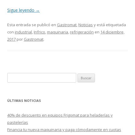
Sigue leyendo
→
Esta entrada se publicó en
Gastromat
,
Noticias
y está etiquetada
con
industrial
,
Infrico
,
maquinaria
,
refrigeración
en
14 diciembre,
2017
por
Gastromat
.
B
u
s
c
ÚLTIMAS NOTICIAS
a
r
40% de descuento en equipos Frigomat para heladerías y
:
pastelerías
Financia tu nueva maquinaria y paga cómodamente en cuotas