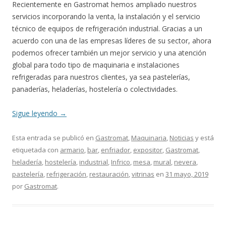
Recientemente en Gastromat hemos ampliado nuestros
servicios incorporando la venta, la instalación y el servicio
técnico de equipos de refrigeración industrial. Gracias a un
acuerdo con una de las empresas líderes de su sector, ahora
podemos ofrecer también un mejor servicio y una atención
global para todo tipo de maquinaria e instalaciones
refrigeradas para nuestros clientes, ya sea pastelerías,
panaderías, heladerías, hostelería o colectividades.
Sigue leyendo
→
Esta entrada se publicó en
Gastromat
,
Maquinaria
,
Noticias
y está
etiquetada con
armario
,
bar
,
enfriador
,
expositor
,
Gastromat
,
heladería
,
hostelería
,
industrial
,
Infrico
,
mesa
,
mural
,
nevera
,
pastelería
,
refrigeración
,
restauración
,
vitrinas
en
31 mayo, 2019
por
Gastromat
.