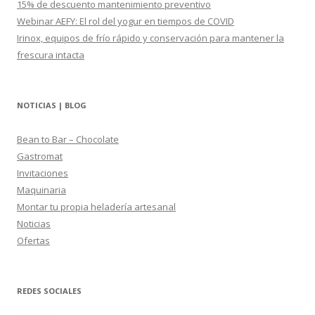
15% de descuento mantenimiento preventivo
Webinar AEFY: El rol del yogur en tiempos de COVID
Irinox, equipos de frío rápido y conservación para mantener la
frescura intacta
NOTICIAS | BLOG
Bean to Bar – Chocolate
Gastromat
Invitaciones
Maquinaria
Montar tu propia heladería artesanal
Noticias
Ofertas
REDES SOCIALES