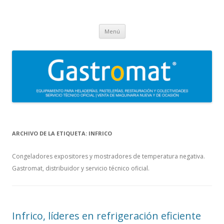
Gastromat
Asesoramiento, formación, distribución, venta y servicio técnico oficial
Saltar
de maquinaria para heladerías, pastelerías, restauración y
Menú
al
contenido
colectividades. Carpigiani, Frigomat, Gelmatic, FBM, Ifi, Krampouz.
ARCHIVO DE LA ETIQUETA:
INFRICO
Congeladores expositores y mostradores de temperatura negativa.
Gastromat, distribuidor y servicio técnico oficial.
Infrico, líderes en refrigeración eficiente