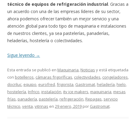
técnico de equipos de refrigeración industrial
. Gracias a
un acuerdo con una de las empresas líderes de su sector,
ahora podemos ofrecer también un mejor servicio y una
atención global para todo tipo de maquinaria e instalaciones
de nuestros clientes, ya sea pastelerías, panaderías,
heladerías, hostelería o colectividades.
Sigue leyendo
→
Esta entrada se publicó en
Maquinaria
,
Noticias
y está etiquetada
con
botelleros
,
cámaras frigoríficas
,
colectividades
,
congeladores
,
docriluc
,
equipo
,
eurofred
,
frigorista
,
Gastromat
,
heladería
,
hielo
,
hostelería
,
Infrico
,
instalación
,
itv ice makers
,
maquinaria
,
mesas
frías
,
panadería
,
pastelería
,
refrigeración
,
Repagas
,
servicio
técnico
,
venta
,
vitrinas
en
29 enero, 2019
por
Gastromat
.