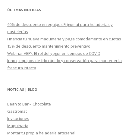
s
c
ÚLTIMAS NOTICIAS
a
r
40% de descuento en equipos Frigomat para heladerías y
:
pastelerías
Financia tu nueva maquinaria y paga cómodamente en cuotas
15% de descuento mantenimiento preventivo
Webinar AEFY: El rol del yogur en tiempos de COVID
Irinox, equipos de frío rápido y conservación para mantener la
frescura intacta
NOTICIAS | BLOG
Bean to Bar – Chocolate
Gastromat
Invitaciones
Maquinaria
Montar tu propia heladería artesanal