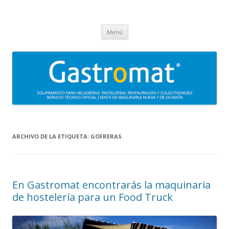
Gastromat
Asesoramiento, formación, distribución, venta y servicio técnico oficial
Saltar
de maquinaria para heladerías, pastelerías, restauración y
Menú
al
contenido
colectividades. Carpigiani, Frigomat, Gelmatic, FBM, Ifi, Krampouz.
ARCHIVO DE LA ETIQUETA:
GOFRERAS
En Gastromat encontrarás la maquinaria
de hostelería para un Food Truck