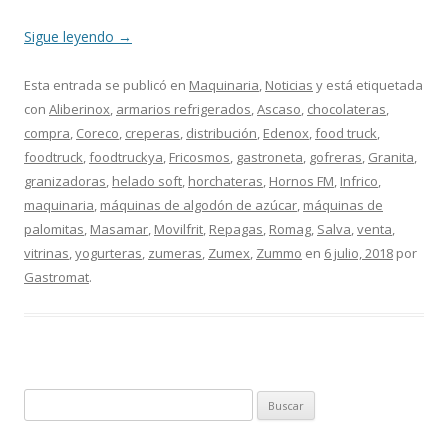
Sigue leyendo
→
Esta entrada se publicó en
Maquinaria
,
Noticias
y está etiquetada
con
Aliberinox
,
armarios refrigerados
,
Ascaso
,
chocolateras
,
compra
,
Coreco
,
creperas
,
distribución
,
Edenox
,
food truck
,
foodtruck
,
foodtruckya
,
Fricosmos
,
gastroneta
,
gofreras
,
Granita
,
granizadoras
,
helado soft
,
horchateras
,
Hornos FM
,
Infrico
,
maquinaria
,
máquinas de algodón de azúcar
,
máquinas de
palomitas
,
Masamar
,
Movilfrit
,
Repagas
,
Romag
,
Salva
,
venta
,
vitrinas
,
yogurteras
,
zumeras
,
Zumex
,
Zummo
en
6 julio, 2018
por
Gastromat
.
B
u