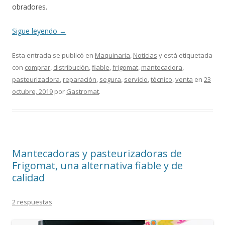
obradores.
Sigue leyendo
→
Esta entrada se publicó en
Maquinaria
,
Noticias
y está etiquetada
con
comprar
,
distribución
,
fiable
,
frigomat
,
mantecadora
,
pasteurizadora
,
reparación
,
segura
,
servicio
,
técnico
,
venta
en
23
octubre, 2019
por
Gastromat
.
Mantecadoras y pasteurizadoras de
Frigomat, una alternativa fiable y de
calidad
2 respuestas