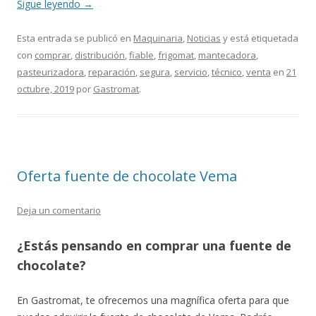
Sigue leyendo
→
Esta entrada se publicó en
Maquinaria
,
Noticias
y está etiquetada
con
comprar
,
distribución
,
fiable
,
frigomat
,
mantecadora
,
pasteurizadora
,
reparación
,
segura
,
servicio
,
técnico
,
venta
en
21
octubre, 2019
por
Gastromat
.
Oferta fuente de chocolate Vema
Deja un comentario
¿Estás pensando en comprar una fuente de
chocolate?
En Gastromat, te ofrecemos una magnífica oferta para que