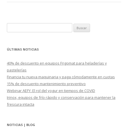
B
u
s
c
ÚLTIMAS NOTICIAS
a
r
40% de descuento en equipos Frigomat para heladerías y
:
pastelerías
Financia tu nueva maquinaria y paga cómodamente en cuotas
15% de descuento mantenimiento preventivo
Webinar AEFY: El rol del yogur en tiempos de COVID
Irinox, equipos de frío rápido y conservación para mantener la
frescura intacta
NOTICIAS | BLOG