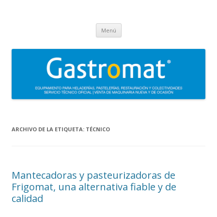
Gastromat
Asesoramiento, formación, distribución, venta y servicio técnico oficial
Saltar
de maquinaria para heladerías, pastelerías, restauración y
Menú
al
contenido
colectividades. Carpigiani, Frigomat, Gelmatic, FBM, Ifi, Krampouz.
ARCHIVO DE LA ETIQUETA:
TÉCNICO
Mantecadoras y pasteurizadoras de
Frigomat, una alternativa fiable y de
calidad