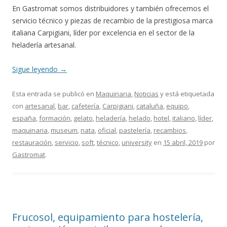
En Gastromat somos distribuidores y también ofrecemos el
servicio técnico y piezas de recambio de la prestigiosa marca
italiana Carpigiani, líder por excelencia en el sector de la
heladería artesanal.
Sigue leyendo
→
Esta entrada se publicó en
Maquinaria
,
Noticias
y está etiquetada
con
artesanal
,
bar
,
cafetería
,
Carpigiani
,
cataluña
,
equipo
,
españa
,
formación
,
gelato
,
heladería
,
helado
,
hotel
,
italiano
,
líder
,
maquinaria
,
museum
,
nata
,
oficial
,
pastelería
,
recambios
,
restauración
,
servicio
,
soft
,
técnico
,
university
en
15 abril, 2019
por
Gastromat
.
Frucosol, equipamiento para hostelería,