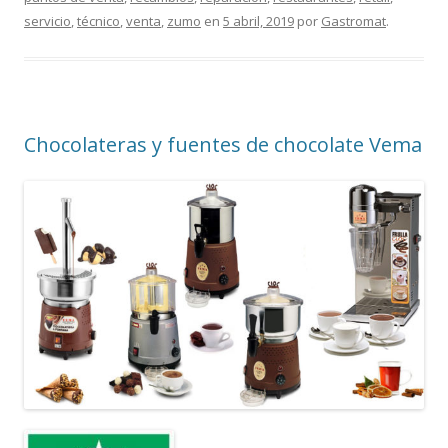
servicio
,
técnico
,
venta
,
zumo
en
5 abril, 2019
por
Gastromat
.
Chocolateras y fuentes de chocolate Vema