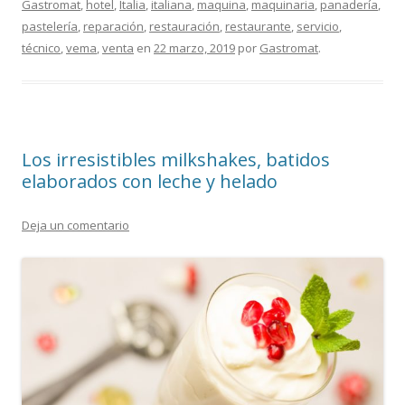
Gastromat
,
hotel
,
Italia
,
italiana
,
maquina
,
maquinaria
,
panadería
,
pastelería
,
reparación
,
restauración
,
restaurante
,
servicio
,
técnico
,
vema
,
venta
en
22 marzo, 2019
por
Gastromat
.
Los irresistibles milkshakes, batidos
elaborados con leche y helado
Deja un comentario