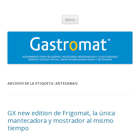
Gastromat
Asesoramiento, formación, distribución, venta y servicio técnico oficial
Saltar
de maquinaria para heladerías, pastelerías, restauración y
Menú
al
contenido
colectividades. Carpigiani, Frigomat, Gelmatic, FBM, Ifi, Krampouz.
ARCHIVO DE LA ETIQUETA:
ARTESANAO
GX new edition de Frigomat, la única
mantecadora y mostrador al mismo
tiempo