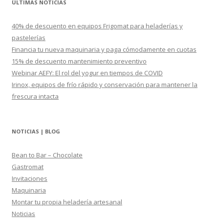
ÚLTIMAS NOTICIAS
a
r
40% de descuento en equipos Frigomat para heladerías y
:
pastelerías
Financia tu nueva maquinaria y paga cómodamente en cuotas
15% de descuento mantenimiento preventivo
Webinar AEFY: El rol del yogur en tiempos de COVID
Irinox, equipos de frío rápido y conservación para mantener la
frescura intacta
NOTICIAS | BLOG
Bean to Bar – Chocolate
Gastromat
Invitaciones
Maquinaria
Montar tu propia heladería artesanal
Noticias