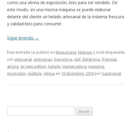
como una vitrina de exposición, listo para ser vendido. De
este modo, en una misma máquina se puede elaborar
delante del cliente un helado artesanal de la máxima frescura
y calidad listo para consumir.
Sigue leyendo
→
Esta entrada se publicó en
Maquinaria
,
Noticias
y está etiquetada
con
artesanal
,
artesanao
,
barcelona
,
daf
,
dafgirona
,
frigomat
,
girona
,
gx new edition
,
helado
,
mantecadora
,
maquina
,
mostrador
,
múltiple
,
vitrina
en
10 diciembre, 2019
por
Gastromat
.
B
u
s
c