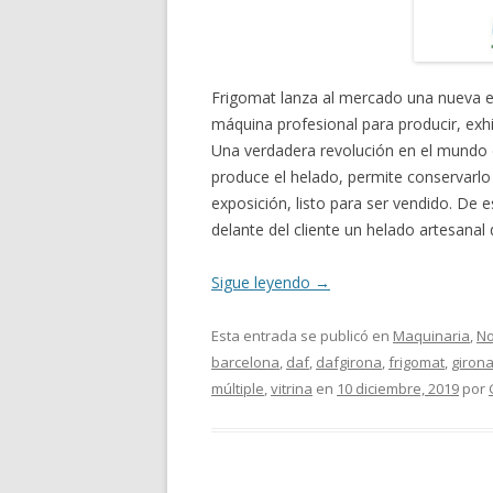
Frigomat lanza al mercado una nueva e
máquina profesional para producir, exh
Una verdadera revolución en el mundo 
produce el helado, permite conservarlo
exposición, listo para ser vendido. D
delante del cliente un helado artesanal 
Sigue leyendo
→
Esta entrada se publicó en
Maquinaria
,
No
barcelona
,
daf
,
dafgirona
,
frigomat
,
giron
múltiple
,
vitrina
en
10 diciembre, 2019
por