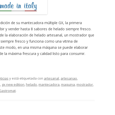
MONTADORAS DE NATA
PALOMITERAS / POP-CORN
dición de su mantecadora múltiple GX, la primera
PASTEURIZADORAS
ibir y vender hasta 8 sabores de helado siempre fresco.
de la elaboración de helado artesanal, un mostrador que
PASTO-MANTECADORAS
 siempre fresco y funciona como una vitrina de
VITRINAS DE HELADOS
e este modo, en una misma máquina se puede elaborar
de la máxima frescura y calidad listo para consumir.
ticias
y está etiquetada con
artesanal
,
artesanao
,
a
,
gx new edition
,
helado
,
mantecadora
,
maquina
,
mostrador
,
Gastromat
.