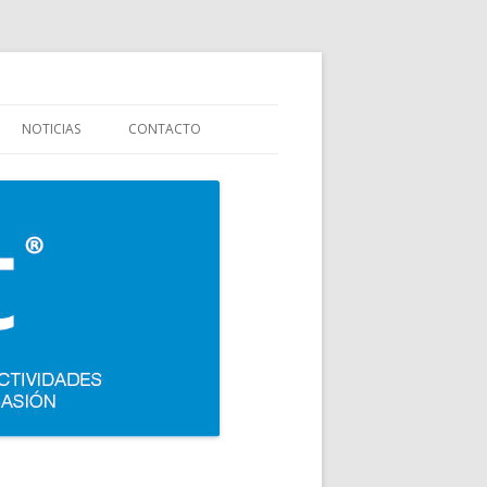
stauración y colectividades. Carpigiani, Frigomat, Gelmatic, FBM, Ifi,
NOTICIAS
CONTACTO