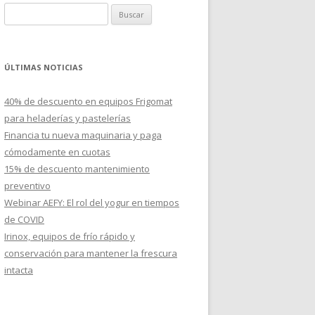
B
u
s
c
ÚLTIMAS NOTICIAS
a
r
40% de descuento en equipos Frigomat
:
para heladerías y pastelerías
Financia tu nueva maquinaria y paga
cómodamente en cuotas
15% de descuento mantenimiento
preventivo
Webinar AEFY: El rol del yogur en tiempos
de COVID
Irinox, equipos de frío rápido y
conservación para mantener la frescura
intacta