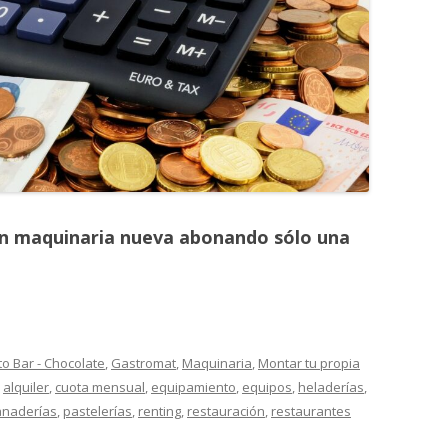
MONTADORAS DE NATA
PALOMITERAS / POP-CORN
PASTEURIZADORAS
PASTO-MANTECADORAS
VITRINAS DE HELADOS
on maquinaria nueva abonando sólo una
to Bar - Chocolate
,
Gastromat
,
Maquinaria
,
Montar tu propia
n
alquiler
,
cuota mensual
,
equipamiento
,
equipos
,
heladerías
,
anaderías
,
pastelerías
,
renting
,
restauración
,
restaurantes