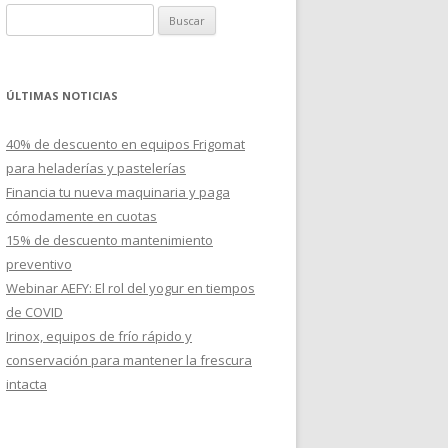
B
u
s
c
ÚLTIMAS NOTICIAS
a
r
40% de descuento en equipos Frigomat
:
para heladerías y pastelerías
Financia tu nueva maquinaria y paga
cómodamente en cuotas
15% de descuento mantenimiento
preventivo
Webinar AEFY: El rol del yogur en tiempos
de COVID
Irinox, equipos de frío rápido y
conservación para mantener la frescura
intacta