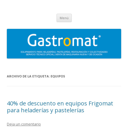
Gastromat
Asesoramiento, formación, distribución, venta y servicio técnico oficial
Saltar
de maquinaria para heladerías, pastelerías, restauración y
Menú
al
contenido
colectividades. Carpigiani, Frigomat, Gelmatic, FBM, Ifi, Krampouz.
ARCHIVO DE LA ETIQUETA:
EQUIPOS
40% de descuento en equipos Frigomat
para heladerías y pastelerías
Deja un comentario