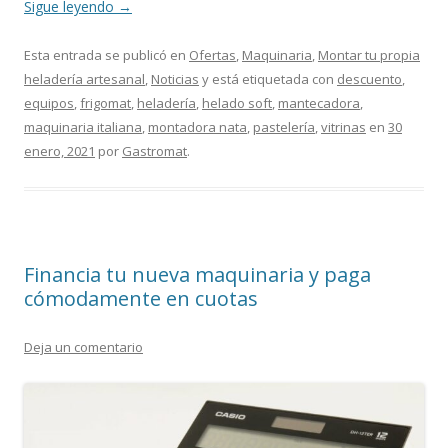
Sigue leyendo
→
Esta entrada se publicó en
Ofertas
,
Maquinaria
,
Montar tu propia
heladería artesanal
,
Noticias
y está etiquetada con
descuento
,
equipos
,
frigomat
,
heladería
,
helado soft
,
mantecadora
,
maquinaria italiana
,
montadora nata
,
pastelería
,
vitrinas
en
30
enero, 2021
por
Gastromat
.
Financia tu nueva maquinaria y paga
cómodamente en cuotas
Deja un comentario