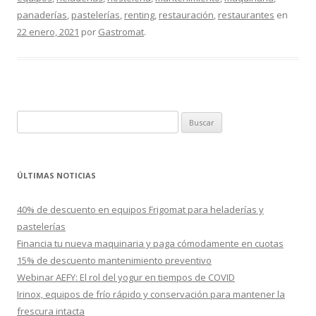
panaderías
,
pastelerías
,
renting
,
restauración
,
restaurantes
en
22 enero, 2021
por
Gastromat
.
B
u
s
c
ÚLTIMAS NOTICIAS
a
r
40% de descuento en equipos Frigomat para heladerías y
:
pastelerías
Financia tu nueva maquinaria y paga cómodamente en cuotas
15% de descuento mantenimiento preventivo
Webinar AEFY: El rol del yogur en tiempos de COVID
Irinox, equipos de frío rápido y conservación para mantener la
frescura intacta