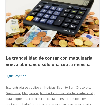
La tranquilidad de contar con maquinaria
nueva abonando sólo una cuota mensual
Sigue leyendo
→
Esta entrada se publicó en
Noticias
,
Bean to Bar - Chocolate
,
Gastromat
,
Maquinaria
,
Montar tu propia heladería artesanal
y
está etiquetada con
alquiler
,
cuota mensual
,
equipamiento
,
equipos
,
heladerías
,
hostelería
,
mantenimiento
,
maquinaria
,