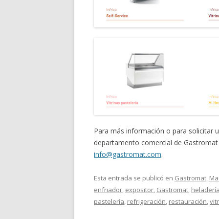
Para más información o para solicitar
departamento comercial de Gastromat 
info@gastromat.com
.
Esta entrada se publicó en
Gastromat
,
Ma
enfriador
,
expositor
,
Gastromat
,
heladerí
pastelería
,
refrigeración
,
restauración
,
vit