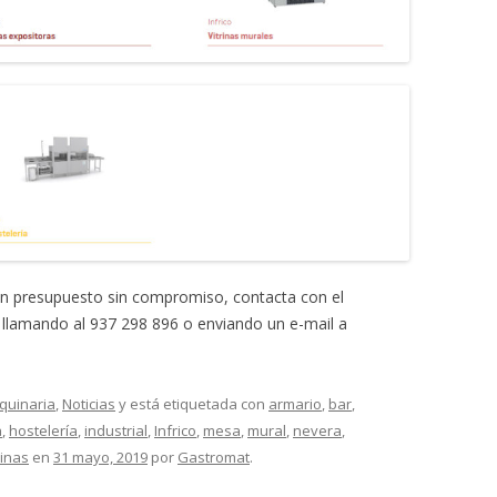
 un presupuesto sin compromiso, contacta con el
llamando al 937 298 896 o enviando un e-mail a
quinaria
,
Noticias
y está etiquetada con
armario
,
bar
,
a
,
hostelería
,
industrial
,
Infrico
,
mesa
,
mural
,
nevera
,
rinas
en
31 mayo, 2019
por
Gastromat
.