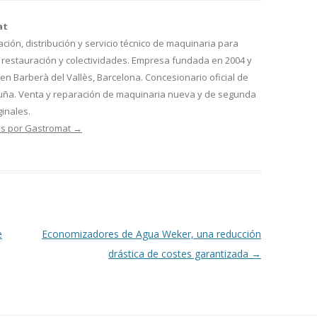
at
ión, distribución y servicio técnico de maquinaria para
, restauración y colectividades. Empresa fundada en 2004 y
n Barberà del Vallès, Barcelona. Concesionario oficial de
luña. Venta y reparación de maquinaria nueva y de segunda
inales.
as por Gastromat
→
e
Economizadores de Agua Weker, una reducción
drástica de costes garantizada
→