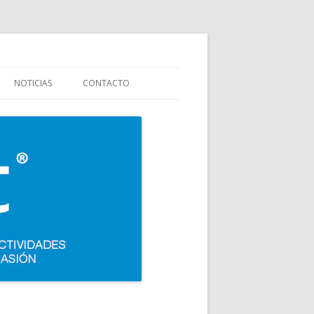
stauración y colectividades. Carpigiani, Frigomat, Gelmatic, FBM, Ifi,
NOTICIAS
CONTACTO