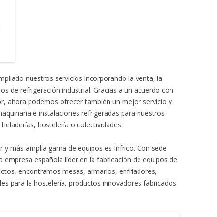
MONTADORAS DE NATA
PALOMITERAS / POP-CORN
PASTEURIZADORAS
PASTO-MANTECADORAS
iado nuestros servicios incorporando la venta, la
VITRINAS DE HELADOS
ipos de refrigeración industrial. Gracias a un acuerdo con
or, ahora podemos ofrecer también un mejor servicio y
aquinaria e instalaciones refrigeradas para nuestros
 heladerías, hostelería o colectividades.
or y más amplia gama de equipos es Infrico. Con sede
la empresa española líder en la fabricación de equipos de
ductos, encontramos mesas, armarios, enfriadores,
ales para la hostelería, productos innovadores fabricados