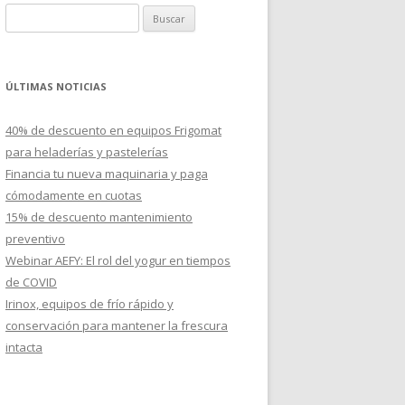
B
u
s
c
ÚLTIMAS NOTICIAS
a
r
40% de descuento en equipos Frigomat
:
para heladerías y pastelerías
Financia tu nueva maquinaria y paga
cómodamente en cuotas
15% de descuento mantenimiento
preventivo
Webinar AEFY: El rol del yogur en tiempos
de COVID
Irinox, equipos de frío rápido y
conservación para mantener la frescura
intacta