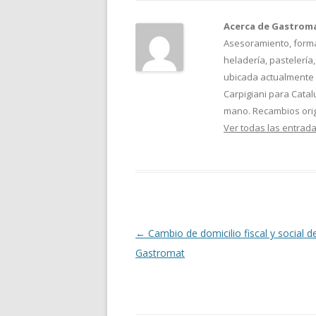
Acerca de Gastrom
Asesoramiento, formac
heladería, pastelería
ubicada actualmente e
Carpigiani para Cata
mano. Recambios orig
Ver todas las entrad
Navegación
←
Cambio de domicilio fiscal y social d
de
Gastromat
entradas