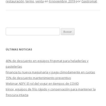
restauración
,
termo
,
venta
en
6 noviembre, 2019
por
Gastromat
.
B
u
s
c
ÚLTIMAS NOTICIAS
a
r
40% de descuento en equipos Frigomat para heladerías y
:
pastelerías
Financia tu nueva maquinaria y paga cómodamente en cuotas
15% de descuento mantenimiento preventivo
Webinar AEFY: El rol del yogur en tiempos de COVID
Irinox, equipos de frío rápido y conservación para mantener la
frescura intacta