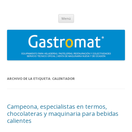
Gastromat
Asesoramiento, formación, distribución, venta y servicio técnico oficial
Saltar
de maquinaria para heladerías, pastelerías, restauración y
Menú
al
contenido
colectividades. Carpigiani, Frigomat, Gelmatic, FBM, Ifi, Krampouz.
ARCHIVO DE LA ETIQUETA:
CALENTADOR
Campeona, especialistas en termos,
chocolateras y maquinaria para bebidas
calientes