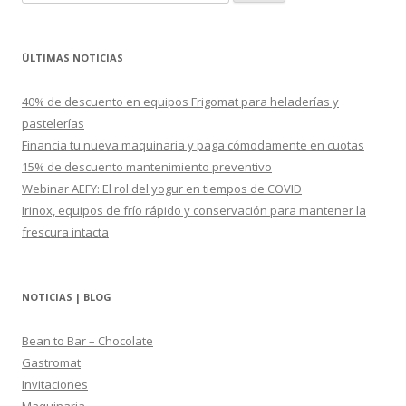
u
s
c
ÚLTIMAS NOTICIAS
a
r
40% de descuento en equipos Frigomat para heladerías y
:
pastelerías
Financia tu nueva maquinaria y paga cómodamente en cuotas
15% de descuento mantenimiento preventivo
Webinar AEFY: El rol del yogur en tiempos de COVID
Irinox, equipos de frío rápido y conservación para mantener la
frescura intacta
NOTICIAS | BLOG
Bean to Bar – Chocolate
Gastromat
Invitaciones