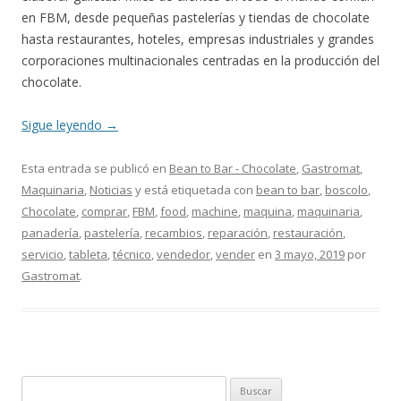
en FBM, desde pequeñas pastelerías y tiendas de chocolate
hasta restaurantes, hoteles, empresas industriales y grandes
corporaciones multinacionales centradas en la producción del
chocolate.
Sigue leyendo
→
Esta entrada se publicó en
Bean to Bar - Chocolate
,
Gastromat
,
Maquinaria
,
Noticias
y está etiquetada con
bean to bar
,
boscolo
,
Chocolate
,
comprar
,
FBM
,
food
,
machine
,
maquina
,
maquinaria
,
panadería
,
pastelería
,
recambios
,
reparación
,
restauración
,
servicio
,
tableta
,
técnico
,
vendedor
,
vender
en
3 mayo, 2019
por
Gastromat
.
B