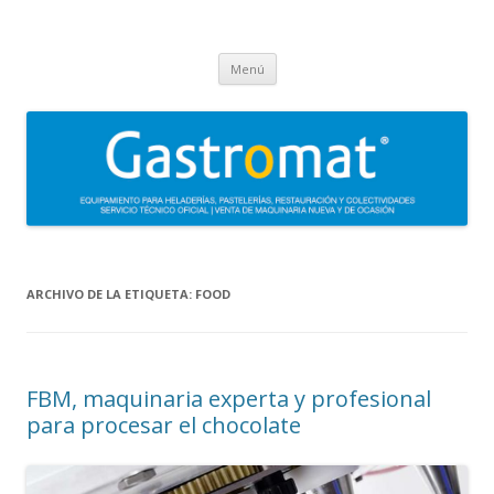
Gastromat
Asesoramiento, formación, distribución, venta y servicio técnico oficial
Saltar
de maquinaria para heladerías, pastelerías, restauración y
Menú
al
contenido
colectividades. Carpigiani, Frigomat, Gelmatic, FBM, Ifi, Krampouz.
ARCHIVO DE LA ETIQUETA:
FOOD
FBM, maquinaria experta y profesional
para procesar el chocolate