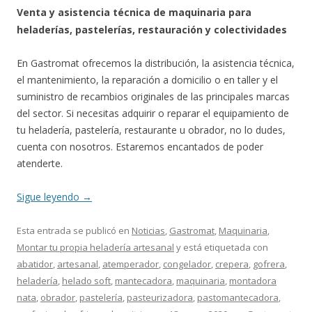
Venta y asistencia técnica de maquinaria para
heladerías, pastelerías, restauración y colectividades
En Gastromat ofrecemos la distribución, la asistencia técnica,
el mantenimiento, la reparación a domicilio o en taller y el
suministro de recambios originales de las principales marcas
del sector. Si necesitas adquirir o reparar el equipamiento de
tu heladería, pastelería, restaurante u obrador, no lo dudes,
cuenta con nosotros. Estaremos encantados de poder
atenderte.
Sigue leyendo
→
Esta entrada se publicó en
Noticias
,
Gastromat
,
Maquinaria
,
Montar tu propia heladería artesanal
y está etiquetada con
abatidor
,
artesanal
,
atemperador
,
congelador
,
crepera
,
gofrera
,
heladería
,
helado soft
,
mantecadora
,
maquinaria
,
montadora
nata
,
obrador
,
pastelería
,
pasteurizadora
,
pastomantecadora
,