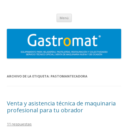
Gastromat
Asesoramiento, formación, distribución, venta y servicio técnico oficial
Saltar
de maquinaria para heladerías, pastelerías, restauración y
Menú
al
contenido
colectividades. Carpigiani, Frigomat, Gelmatic, FBM, Ifi, Krampouz.
ARCHIVO DE LA ETIQUETA:
PASTOMANTECADORA
Venta y asistencia técnica de maquinaria
profesional para tu obrador
11 respuestas