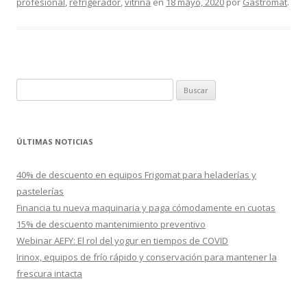
profesional
,
refrigerador
,
vitrina
en
18 mayo, 2020
por
Gastromat
.
B
u
s
c
ÚLTIMAS NOTICIAS
a
r
40% de descuento en equipos Frigomat para heladerías y
:
pastelerías
Financia tu nueva maquinaria y paga cómodamente en cuotas
15% de descuento mantenimiento preventivo
Webinar AEFY: El rol del yogur en tiempos de COVID
Irinox, equipos de frío rápido y conservación para mantener la
frescura intacta