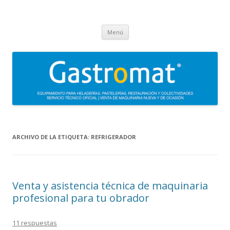
Gastromat
Asesoramiento, formación, distribución, venta y servicio técnico oficial
Saltar
de maquinaria para heladerías, pastelerías, restauración y
Menú
al
contenido
colectividades. Carpigiani, Frigomat, Gelmatic, FBM, Ifi, Krampouz.
ARCHIVO DE LA ETIQUETA:
REFRIGERADOR
Venta y asistencia técnica de maquinaria
profesional para tu obrador
11 respuestas