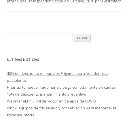
profesional
,
refrigerador
,
vitrina
en
18 mayo, 2020
por
Gastromat
.
B
u
s
c
ÚLTIMAS NOTICIAS
a
r
40% de descuento en equipos Frigomat para heladerías y
:
pastelerías
Financia tu nueva maquinaria y paga cómodamente en cuotas
15% de descuento mantenimiento preventivo
Webinar AEFY: El rol del yogur en tiempos de COVID
Irinox, equipos de frío rápido y conservación para mantener la
frescura intacta