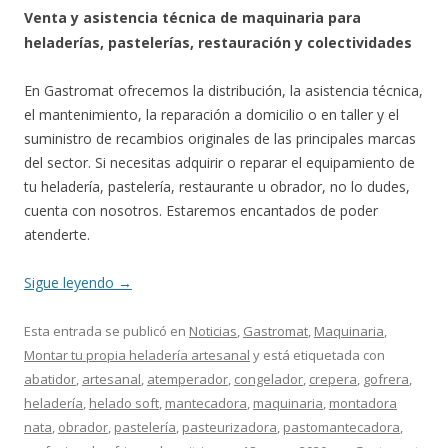
Venta y asistencia técnica de maquinaria para
heladerías, pastelerías, restauración y colectividades
En Gastromat ofrecemos la distribución, la asistencia técnica,
el mantenimiento, la reparación a domicilio o en taller y el
suministro de recambios originales de las principales marcas
del sector. Si necesitas adquirir o reparar el equipamiento de
tu heladería, pastelería, restaurante u obrador, no lo dudes,
cuenta con nosotros. Estaremos encantados de poder
atenderte.
Sigue leyendo
→
Esta entrada se publicó en
Noticias
,
Gastromat
,
Maquinaria
,
Montar tu propia heladería artesanal
y está etiquetada con
abatidor
,
artesanal
,
atemperador
,
congelador
,
crepera
,
gofrera
,
heladería
,
helado soft
,
mantecadora
,
maquinaria
,
montadora
nata
,
obrador
,
pastelería
,
pasteurizadora
,
pastomantecadora
,