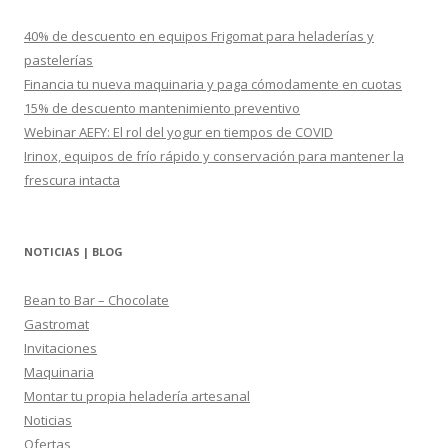
a
r
40% de descuento en equipos Frigomat para heladerías y
:
pastelerías
Financia tu nueva maquinaria y paga cómodamente en cuotas
15% de descuento mantenimiento preventivo
Webinar AEFY: El rol del yogur en tiempos de COVID
Irinox, equipos de frío rápido y conservación para mantener la
frescura intacta
NOTICIAS | BLOG
Bean to Bar – Chocolate
Gastromat
Invitaciones
Maquinaria
Montar tu propia heladería artesanal
Noticias
Ofertas