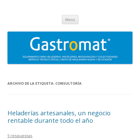
Gastromat
Asesoramiento, formación, distribución, venta y servicio técnico oficial
Saltar
de maquinaria para heladerías, pastelerías, restauración y
Menú
al
contenido
colectividades. Carpigiani, Frigomat, Gelmatic, FBM, Ifi, Krampouz.
ARCHIVO DE LA ETIQUETA:
CONSULTORÍA
Heladerías artesanales, un negocio
rentable durante todo el año
5 respuestas