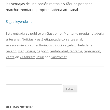
las ventajas de una opción rentable y fácil de poner en
marcha: montar tu propia heladería artesanal.
Sigue leyendo
→
Esta entrada se publicó en
Gastromat
,
Montar tu propia heladería
artesanal
,
Noticias
y está etiquetada con
artesanal
,
asesoramiento
,
consultoría
,
distribución
,
gelato
,
heladería
,
helado
,
maquinaria
,
negocio
,
rentabilidad
,
rentable
,
reparación
,
venta
en
21 febrero, 2020
por
Gastromat
.
B
u
s
c
ÚLTIMAS NOTICIAS