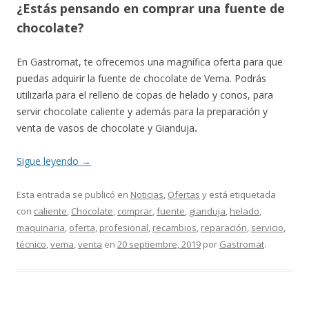
¿Estás pensando en comprar una fuente de
chocolate?
En Gastromat, te ofrecemos una magnífica oferta para que
puedas adquirir la fuente de chocolate de Vema. Podrás
utilizarla para el relleno de copas de helado y conos, para
servir chocolate caliente y además para la preparación y
venta de vasos de chocolate y Gianduja
.
Sigue leyendo
→
Esta entrada se publicó en
Noticias
,
Ofertas
y está etiquetada
con
caliente
,
Chocolate
,
comprar
,
fuente
,
gianduja
,
helado
,
maquinaria
,
oferta
,
profesional
,
recambios
,
reparación
,
servicio
,
técnico
,
vema
,
venta
en
20 septiembre, 2019
por
Gastromat
.