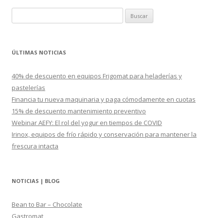
B
u
s
c
ÚLTIMAS NOTICIAS
a
r
40% de descuento en equipos Frigomat para heladerías y
:
pastelerías
Financia tu nueva maquinaria y paga cómodamente en cuotas
15% de descuento mantenimiento preventivo
Webinar AEFY: El rol del yogur en tiempos de COVID
Irinox, equipos de frío rápido y conservación para mantener la
frescura intacta
NOTICIAS | BLOG
Bean to Bar – Chocolate
Gastromat