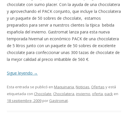
chocolate con sumo placer. Con la ayuda de una chocolatera
y aprovechando el PACK conjunto, que incluye la Chocolatera
y un paquete de 50 sobres de chocolate, estamos
preparados para servir a nuestros clientes la típica bebida
española del invierno. Gastromat lanza para esta nueva
temporada hivernal un económico PACK de una chocolatera
de 5 litros junto con un paquete de 50 sobres de excelente
chocolate para confeccionar unas 300 tazas de chocolate de
la mejor calidad al precio imbatible de 560 €.
Sigue leyendo
→
Esta entrada se publicó en
Maquinaria
,
Noticias
,
Ofertas
y está
etiquetada con
Chocolate
,
Chocolatera
,
invierno
,
oferta
,
pack
en
18 septiembre, 2009
por
Gastromat
.