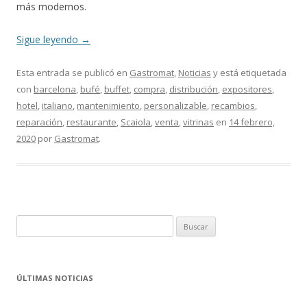
más modernos.
Sigue leyendo
→
Esta entrada se publicó en
Gastromat
,
Noticias
y está etiquetada
con
barcelona
,
bufé
,
buffet
,
compra
,
distribución
,
expositores
,
hotel
,
italiano
,
mantenimiento
,
personalizable
,
recambios
,
reparación
,
restaurante
,
Scaiola
,
venta
,
vitrinas
en
14 febrero,
2020
por
Gastromat
.
B
u
s
c
ÚLTIMAS NOTICIAS
a
r