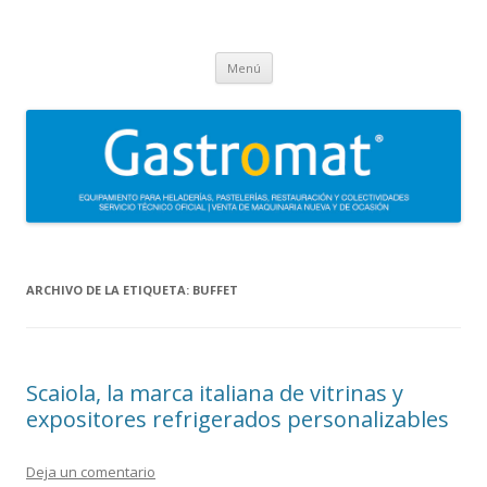
Gastromat
Asesoramiento, formación, distribución, venta y servicio técnico oficial
Saltar
de maquinaria para heladerías, pastelerías, restauración y
Menú
al
contenido
colectividades. Carpigiani, Frigomat, Gelmatic, FBM, Ifi, Krampouz.
ARCHIVO DE LA ETIQUETA:
BUFFET
Scaiola, la marca italiana de vitrinas y
expositores refrigerados personalizables
Deja un comentario