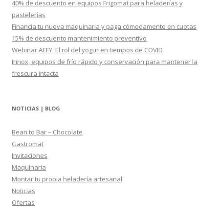
40% de descuento en equipos Frigomat para heladerías y
:
pastelerías
Financia tu nueva maquinaria y paga cómodamente en cuotas
15% de descuento mantenimiento preventivo
Webinar AEFY: El rol del yogur en tiempos de COVID
Irinox, equipos de frío rápido y conservación para mantener la
frescura intacta
NOTICIAS | BLOG
Bean to Bar – Chocolate
Gastromat
Invitaciones
Maquinaria
Montar tu propia heladería artesanal
Noticias
Ofertas