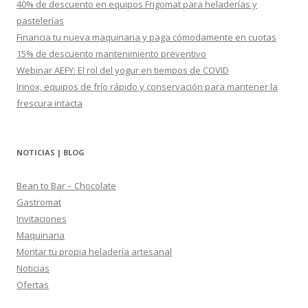
40% de descuento en equipos Frigomat para heladerías y
:
pastelerías
Financia tu nueva maquinaria y paga cómodamente en cuotas
15% de descuento mantenimiento preventivo
Webinar AEFY: El rol del yogur en tiempos de COVID
Irinox, equipos de frío rápido y conservación para mantener la
frescura intacta
NOTICIAS | BLOG
Bean to Bar – Chocolate
Gastromat
Invitaciones
Maquinaria
Montar tu propia heladería artesanal
Noticias
Ofertas