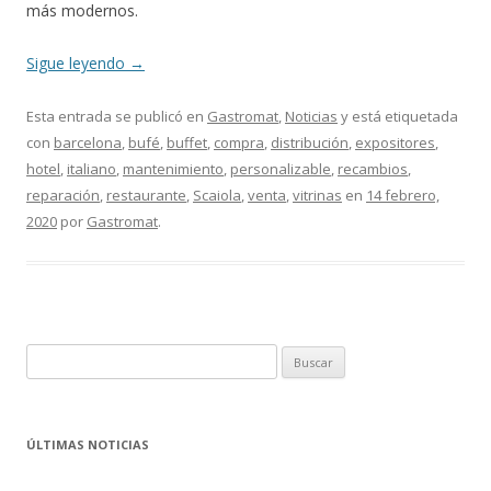
más modernos.
Sigue leyendo
→
Esta entrada se publicó en
Gastromat
,
Noticias
y está etiquetada
con
barcelona
,
bufé
,
buffet
,
compra
,
distribución
,
expositores
,
hotel
,
italiano
,
mantenimiento
,
personalizable
,
recambios
,
reparación
,
restaurante
,
Scaiola
,
venta
,
vitrinas
en
14 febrero,
2020
por
Gastromat
.
B
u
s
c
ÚLTIMAS NOTICIAS
a
r