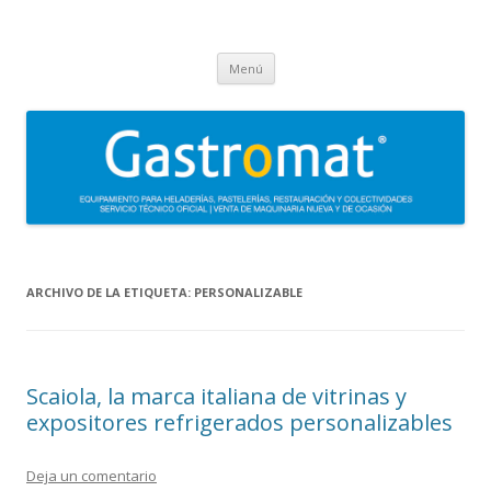
Gastromat
Asesoramiento, formación, distribución, venta y servicio técnico oficial
Saltar
de maquinaria para heladerías, pastelerías, restauración y
Menú
al
contenido
colectividades. Carpigiani, Frigomat, Gelmatic, FBM, Ifi, Krampouz.
ARCHIVO DE LA ETIQUETA:
PERSONALIZABLE
Scaiola, la marca italiana de vitrinas y
expositores refrigerados personalizables
Deja un comentario