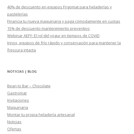
r
40% de descuento en equipos Frigomat para heladerías y
:
pastelerías
Financia tu nueva maquinaria y paga cómodamente en cuotas
15% de descuento mantenimiento preventivo
Webinar AEFY: El rol del yogur en tiempos de COVID
Irinox, equipos de frío rápido y conservación para mantener la
frescura intacta
NOTICIAS | BLOG
Bean to Bar – Chocolate
Gastromat
Invitaciones
Maquinaria
Montar tu propia heladería artesanal
Noticias
Ofertas