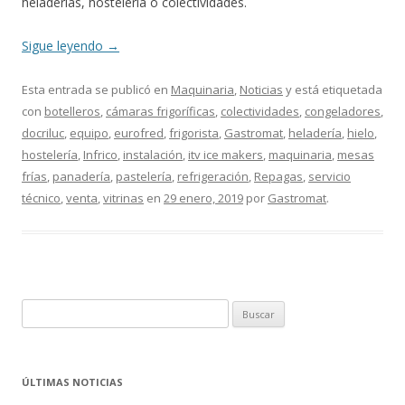
heladerías, hostelería o colectividades.
Sigue leyendo
→
Esta entrada se publicó en
Maquinaria
,
Noticias
y está etiquetada
con
botelleros
,
cámaras frigoríficas
,
colectividades
,
congeladores
,
docriluc
,
equipo
,
eurofred
,
frigorista
,
Gastromat
,
heladería
,
hielo
,
hostelería
,
Infrico
,
instalación
,
itv ice makers
,
maquinaria
,
mesas
frías
,
panadería
,
pastelería
,
refrigeración
,
Repagas
,
servicio
técnico
,
venta
,
vitrinas
en
29 enero, 2019
por
Gastromat
.
B
u
s
c
ÚLTIMAS NOTICIAS
a