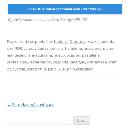
Oferta lanzamiento mantecadora Smartgel HTE 150
Esta entrada se publicó en
Noticias
,
Ofertas
y está etiquetada
con
1959
,
colectividades
,
compra
,
heladería
,
hostelería
,
mano
,
mantecadora
,
maquinaria
,
nuevo
,
ocasión
,
pastelería
,
profesional
,
restauración
,
segunda
,
smartgel
,
sobremesa
,
staff
ice system
,
venta
en
20 junio, 2018
por
Gastromat
.
Navegación
←
Entradas más antiguas
de
B
entradas
u