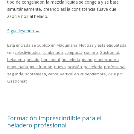
tipo de congelador, la mezcla líquida se congela y se bate
simultáneamente, creando así la consistencia suave que
asociamos al helado.
Sigue leyendo
→
Esta entrada se publicó en
Maquinaria
,
Noticias
y está etiquetada
con
colectividades
,
combinada
,
compacta
,
compra
,
Gastromat
,
heladería
,
helado
,
horizontal
,
hostelería
,
mano
,
mantecadora
,
maquinaria
,
multifunción
,
nuevo
,
ocasión
,
pastelería
,
profesional
,
segunda
,
sobremesa
,
venta
,
vertical
en
20 septiembre, 2018
por
Gastromat
.
Formación imprescindible para el
heladero profesional