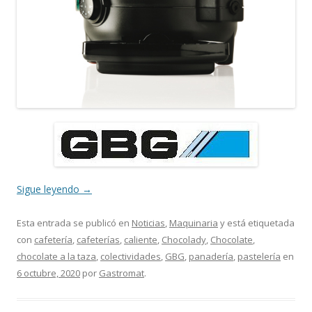
Sigue leyendo
→
Esta entrada se publicó en
Noticias
,
Maquinaria
y está etiquetada
con
cafetería
,
cafeterías
,
caliente
,
Chocolady
,
Chocolate
,
chocolate a la taza
,
colectividades
,
GBG
,
panadería
,
pastelería
en
6 octubre, 2020
por
Gastromat
.