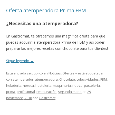
Oferta atemperadora Prima FBM
¿Necesitas una atemperadora?
En Gastromat, te ofrecemos una magnífica oferta para que
puedas adquirir la atemperadora Prima de FBM y así poder
preparar las mejores recetas con chocolate para tus clientes!
Sigue leyendo
→
Esta entrada se publicó en
Noticias
,
Ofertas
y está etiquetada
con
atemperador
,
atemperadora
,
Chocolate
,
colectividades
,
FBM
,
heladería
,
horeca
,
hostelería
,
maquinaria
,
nueva
,
pastelería
,
prima
,
profesional
,
restauración
,
segunda mano
en
29
noviembre, 2018
por
Gastromat
.