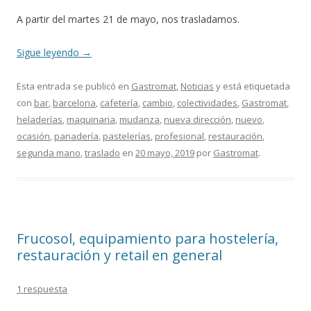
A partir del martes 21 de mayo, nos trasladamos.
Sigue leyendo
→
Esta entrada se publicó en
Gastromat
,
Noticias
y está etiquetada
con
bar
,
barcelona
,
cafetería
,
cambio
,
colectividades
,
Gastromat
,
heladerías
,
maquinaria
,
mudanza
,
nueva dirección
,
nuevo
,
ocasión
,
panadería
,
pastelerías
,
profesional
,
restauración
,
segunda mano
,
traslado
en
20 mayo, 2019
por
Gastromat
.
Frucosol, equipamiento para hostelería,
restauración y retail en general
1 respuesta