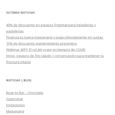
s
c
ÚLTIMAS NOTICIAS
a
r
40% de descuento en equipos Frigomat para heladerías y
:
pastelerías
Financia tu nueva maquinaria y paga cómodamente en cuotas
15% de descuento mantenimiento preventivo
Webinar AEFY: El rol del yogur en tiempos de COVID
Irinox, equipos de frío rápido y conservación para mantener la
frescura intacta
NOTICIAS | BLOG
Bean to Bar – Chocolate
Gastromat
Invitaciones
Maquinaria