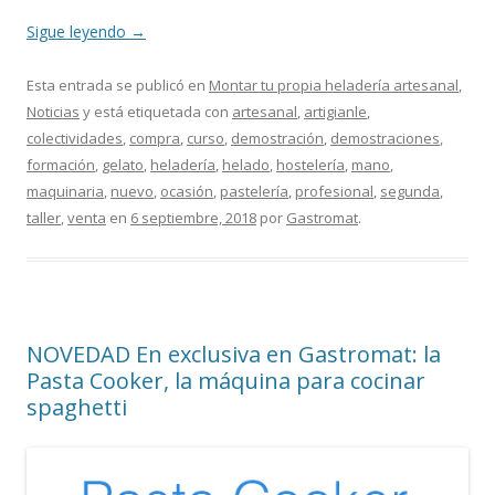
Sigue leyendo
→
Esta entrada se publicó en
Montar tu propia heladería artesanal
,
Noticias
y está etiquetada con
artesanal
,
artigianle
,
colectividades
,
compra
,
curso
,
demostración
,
demostraciones
,
formación
,
gelato
,
heladería
,
helado
,
hostelería
,
mano
,
maquinaria
,
nuevo
,
ocasión
,
pastelería
,
profesional
,
segunda
,
taller
,
venta
en
6 septiembre, 2018
por
Gastromat
.
NOVEDAD En exclusiva en Gastromat: la
Pasta Cooker, la máquina para cocinar
spaghetti