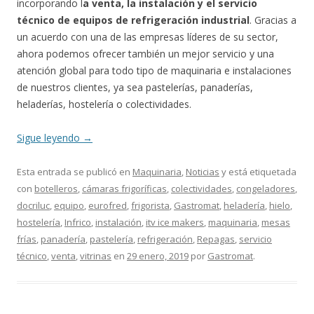
incorporando l
a venta, la instalación y el servicio
técnico de equipos de refrigeración industrial
. Gracias a
un acuerdo con una de las empresas líderes de su sector,
ahora podemos ofrecer también un mejor servicio y una
atención global para todo tipo de maquinaria e instalaciones
de nuestros clientes, ya sea pastelerías, panaderías,
heladerías, hostelería o colectividades.
Sigue leyendo
→
Esta entrada se publicó en
Maquinaria
,
Noticias
y está etiquetada
con
botelleros
,
cámaras frigoríficas
,
colectividades
,
congeladores
,
docriluc
,
equipo
,
eurofred
,
frigorista
,
Gastromat
,
heladería
,
hielo
,
hostelería
,
Infrico
,
instalación
,
itv ice makers
,
maquinaria
,
mesas
frías
,
panadería
,
pastelería
,
refrigeración
,
Repagas
,
servicio
técnico
,
venta
,
vitrinas
en
29 enero, 2019
por
Gastromat
.