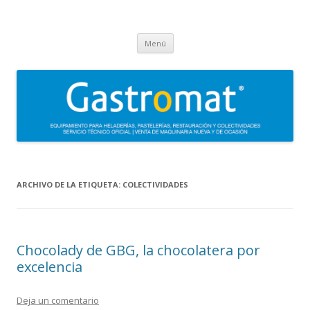
Gastromat
Asesoramiento, formación, distribución, venta y servicio técnico oficial
Saltar
de maquinaria para heladerías, pastelerías, restauración y
Menú
al
contenido
colectividades. Carpigiani, Frigomat, Gelmatic, FBM, Ifi, Krampouz.
ARCHIVO DE LA ETIQUETA:
COLECTIVIDADES
Chocolady de GBG, la chocolatera por
excelencia
Deja un comentario