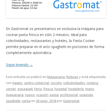
En Gastromat os presentamos en exclusiva la máquina para
cocinar pasta fresca en sólo 2 minutos. Ideal para
colectividades, restaurantes y hoteles, la Pasta Cooker
permite preparar en el acto spaghetti en porciones de forma
completamente automática.
Sigue leyendo
→
Esta entrada se publicó en
Maquinaria
,
Noticias
y está etiquetada
con
Agatec
,
centro comercial
,
cocción
,
colectividades
,
compra
,
corner
,
espagueti
,
Feria
,
fresca
,
hospital
,
hostelería
,
mano
,
maquinaria
,
nuevo
,
ocasión
,
pasta
,
profesional
,
segunda
,
spaghetti
,
venta
en
26 junio, 2018
por
Gastromat
.