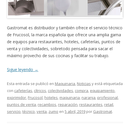
Gastromat es distribuidor y también ofrece el servicio técnico
de Frucosol, la marca española que ofrece una amplia gama
de equipos para restaurantes, hoteles, cafeterías, puntos de
venta y colectividades, sobretodo pensada para sacar el
máximo provecho de sus cocinas y facilitar su trabajo.
Sigue leyendo
→
Esta entrada se publicó en
Maquinaria
,
Noticias
y está etiquetada
con
cafeterías
,
cítricos
,
colectividades
,
compra
,
equipamiento
,
exprimidor
,
Frucosol
,
hoteles
,
maquinaria
,
naranja
,
profesional
,
puntos de venta
,
recambios
,
reparación
,
restaurantes
,
retail
,
servicio
,
técnico
,
venta
,
zumo
en
5 abril, 2019
por
Gastromat
.