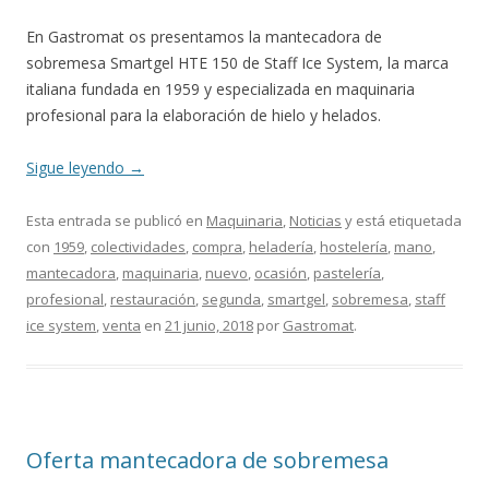
En Gastromat os presentamos la mantecadora de
sobremesa Smartgel HTE 150 de Staff Ice System, la marca
italiana fundada en 1959 y especializada en maquinaria
profesional para la elaboración de hielo y helados.
Sigue leyendo
→
Esta entrada se publicó en
Maquinaria
,
Noticias
y está etiquetada
con
1959
,
colectividades
,
compra
,
heladería
,
hostelería
,
mano
,
mantecadora
,
maquinaria
,
nuevo
,
ocasión
,
pastelería
,
profesional
,
restauración
,
segunda
,
smartgel
,
sobremesa
,
staff
ice system
,
venta
en
21 junio, 2018
por
Gastromat
.
Oferta mantecadora de sobremesa