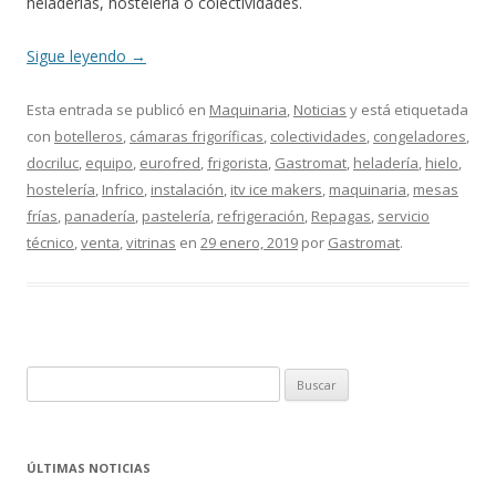
heladerías, hostelería o colectividades.
Sigue leyendo
→
Esta entrada se publicó en
Maquinaria
,
Noticias
y está etiquetada
con
botelleros
,
cámaras frigoríficas
,
colectividades
,
congeladores
,
docriluc
,
equipo
,
eurofred
,
frigorista
,
Gastromat
,
heladería
,
hielo
,
hostelería
,
Infrico
,
instalación
,
itv ice makers
,
maquinaria
,
mesas
frías
,
panadería
,
pastelería
,
refrigeración
,
Repagas
,
servicio
técnico
,
venta
,
vitrinas
en
29 enero, 2019
por
Gastromat
.
B
u
s
c
ÚLTIMAS NOTICIAS
a