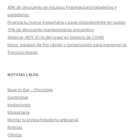
r
40% de descuento en equipos Frigomat para heladerías y
:
pastelerías
Financia tu nueva maquinaria y paga cómodamente en cuotas
15% de descuento mantenimiento preventivo
Webinar AEFY: El rol del yogur en tiempos de COVID
Irinox, equipos de frío rápido y conservación para mantener la
frescura intacta
NOTICIAS | BLOG
Bean to Bar – Chocolate
Gastromat
Invitaciones
Maquinaria
Montar tu propia heladería artesanal
Noticias
Ofertas